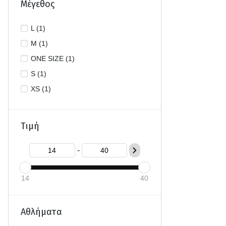
Μέγεθος
L (1)
M (1)
ONE SIZE (1)
S (1)
XS (1)
Τιμή
-
14
40
Αθλήματα