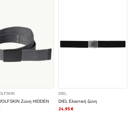
OLFSKIN
DIEL
DI
WOLFSKIN Ζώνη HIDDEN
DIEL Ελαστική ζώνη
DI
€
24.95 €
14