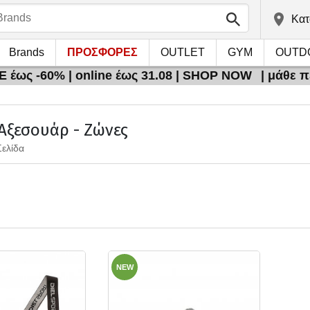
Kατ
Brands
ΠΡΟΣΦΟΡΕΣ
OUTLET
GYM
OUTD
 έως -60% | online έως 31.08 | SHOP NOW
| μάθε 
 Αξεσουάρ - Ζώνες
Σελίδα
NEW