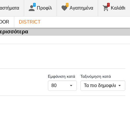
0
0
0
αστήματα
Προφίλ
Αγαπημένα
Καλάθι
OOR
DISTRICT
περισσότερα
Εμφάνιση κατά
Ταξινόμηση κατά