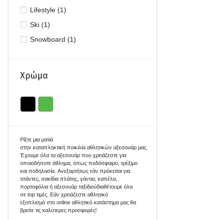
Lifestyle (1)
Ski (1)
Snowboard (1)
Χρώμα
Ρίξτε μια ματιά
σ
την
καταπληκτική
ποικιλία
αθλητικών
αξεσουάρ
μας
.
Έχουμε όλα τα αξεσουάρ που χρειάζεστε για
οποιοδήποτε άθλημα, όπως ποδόσφαιρο, τρέξιμο
και ποδηλασία.
Ανεξαρτήτως εάν
πρόκειται για
τσάντες,
σακίδια πλάτης, γάντια,
καπέλα,
πορτοφόλια
ή
αξεσουάρ ταξιδιού
διαθέτουμε
όλα
σε
top
τιμές.
Εά
ν χρειάζεστε αθλητικό
εξοπλισμό
στο
online
αθλητικό κατάστημα μας θα
βρείτε τις καλύτερες προσφορές
!