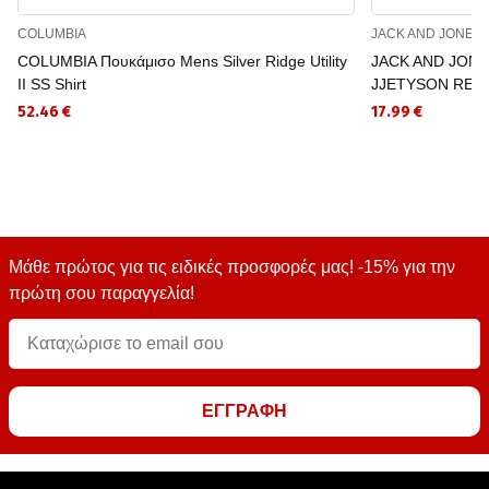
COLUMBIA
JACK AND JONES
COLUMBIA Πουκάμισο Mens Silver Ridge Utility
JACK AND JONES
II SS Shirt
JJETYSON RESO
52.46 €
17.99 €
Μάθε πρώτος για τις ειδικές προσφορές μας! -15% για την
πρώτη σου παραγγελία!
ΕΓΓΡΑΦΗ