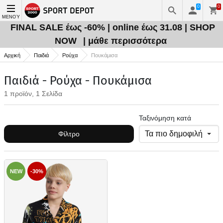
0
0
ΜΕΝΟΎ
FINAL SALE έως -60% | online έως 31.08 | SHOP
NOW
| μάθε περισσότερα
Αρχική
Παιδιά
Ρούχα
Πουκάμισα
Παιδιά - Ρούχα - Πουκάμισα
1 προϊόν, 1 Σελίδα
Ταξινόμηση κατά
Φίλτρο
NEW
-30%