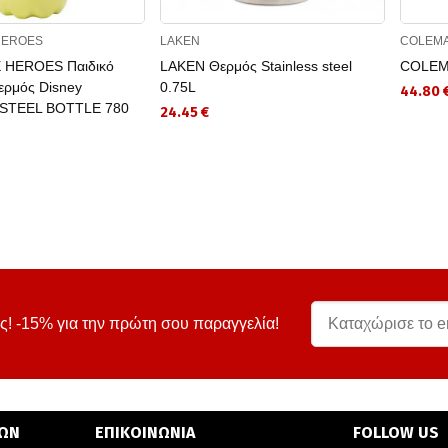
HEROES
LAKEN
COLEM
 HEROES Παιδικό
LAKEN Θερμός Stainless steel
COLEM
ερμός Disney
0.75L
44.80 
 STEEL BOTTLE 780
24.45 €
ς! -15% για την πρώτη σου παραγγελία!
ΤΩΝ
ΕΠΙΚΟΙΝΩΝΙΑ
FOLLOW US