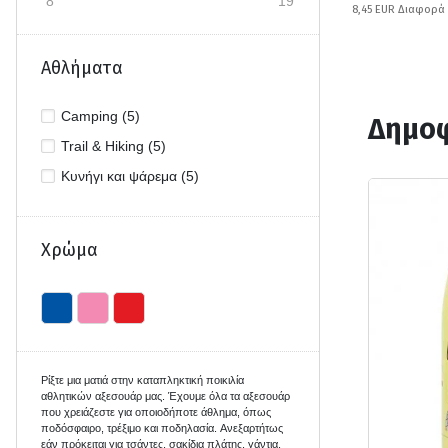
8
19
8,45 EUR Διαφορά
Αθλήματα
Camping (5)
Δημοφ
Trail & Hiking (5)
Κυνήγι και ψάρεμα (5)
Χρώμα
Ρίξτε μια ματιά σ
την
καταπληκτική
ποικιλία
αθλητικών
αξεσουάρ
μας
. Έχουμε όλα τα αξεσουάρ
που χρειάζεστε για οποιοδήποτε άθλημα, όπως
ποδόσφαιρο, τρέξιμο και ποδηλασία.
Ανεξαρτήτως
εάν
πρόκειται για τσάντες,
σακίδια πλάτης, γάντια,