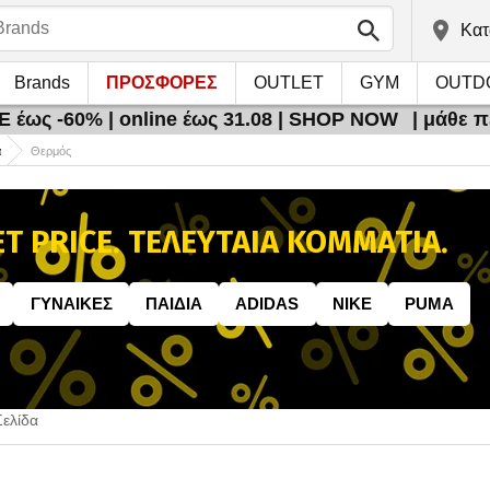
Kατ
Brands
ΠΡΟΣΦΟΡΕΣ
OUTLET
GYM
OUTD
 έως -60% | online έως 31.08 | SHOP NOW
| μάθε 
α
Θερμός
T PRICE. ΤΕΛΕΥΤΑΙΑ ΚΟΜΜΑΤΙΑ.
ΓΥΝΑIΚΕΣ
ΠΑΙΔΙA
ADIDAS
NIKE
PUMA
Σελίδα