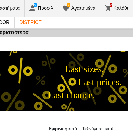
0
0
0
αστήματα
Προφίλ
Αγαπημένα
Καλάθι
OOR
DISTRICT
περισσότερα
Last sizes.
Last prices.
Last chance.
Εμφάνιση κατά
Ταξινόμηση κατά