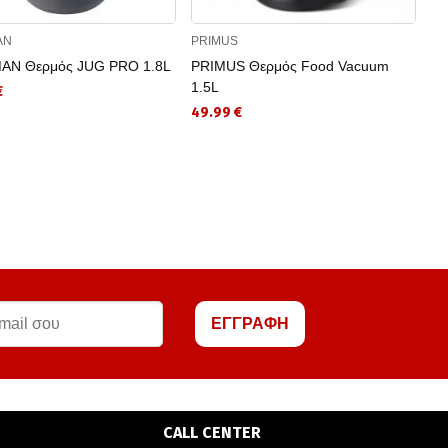
AN
PRIMUS
KI
AN Θερμός JUG PRO 1.8L
PRIMUS Θερμός Food Vacuum
KI
1.5L
Μπ
€
ST
49.99 €
30
ΕΓΓΡΑΦΗ
CALL CENTER