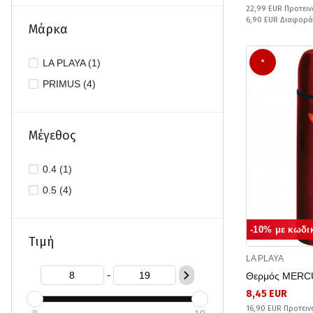
22,99 EUR Προτειν
6,90 EUR Διαφορά
Μάρκα
LA PLAYA (1)
*
PRIMUS (4)
Μέγεθος
0.4 (1)
0.5 (4)
-10% με κωδι
Τιμή
LA PLAYA
-
Θερμός MERC
8,45 EUR
16,90 EUR Προτειν