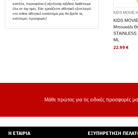
καπέλα, πορτοφόλια
ή
αξεσουάρ ταξιδιού
διαθέτουμε
όλα σε
top
τιμές.
Εά
ν χρειάζεστε αθλητικό εξοπλισμό
KIDS MOVIE 
στο
online
αθλητικό κατάστημα μας θα βρείτε τις
καλύτερες προσφορές
!
KIDS MOVIE
Μπουκάλι Θ
STAINLESS
ML
22.99 €
Μάθε πρώτος για τις ειδικές προσφορές μα
Η ΕΤΑΙΡΙΑ
ΕΞΥΠΗΡΕΤΗΣΗ ΠΕΛΑ