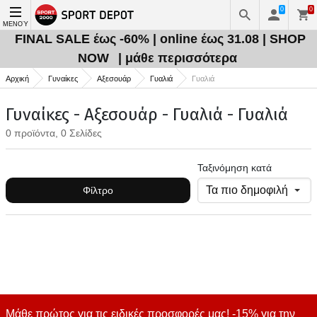
0
0
ΜΕΝΟΎ
FINAL SALE έως -60% | online έως 31.08 | SHOP
NOW
| μάθε περισσότερα
Αρχική
Γυναίκες
Αξεσουάρ
Γυαλιά
Γυαλιά
Γυναίκες - Αξεσουάρ - Γυαλιά - Γυαλιά
0 προϊόντα, 0 Σελίδες
Ταξινόμηση κατά
Φίλτρο
Μάθε πρώτος για τις ειδικές προσφορές μας! -15% για την