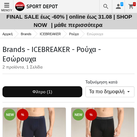
0
0
ΜΕΝΟΎ
FINAL SALE έως -60% | online έως 31.08 | SHOP
NOW
| μάθε περισσότερα
Αρχική
Brands
ICEBREAKER
Ρούχα
Εσώρουχα
Brands - ICEBREAKER - Ρούχα -
Εσώρουχα
2 προϊόντα, 1 Σελίδα
Ταξινόμηση κατά
Φίλτρο (1)
NEW
%
NEW
%