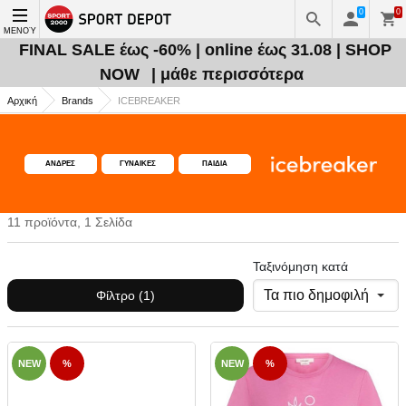
0
0
ΜΕΝΟΎ
FINAL SALE έως -60% | online έως 31.08 | SHOP
NOW
| μάθε περισσότερα
Αρχική
Brands
ICEBREAKER
ΑΝΔΡΕΣ
ΓΥΝΑΙΚΕΣ
ΠΑΙΔΙΑ
11 προϊόντα, 1 Σελίδα
Ταξινόμηση κατά
Φίλτρο (1)
NEW
%
NEW
%