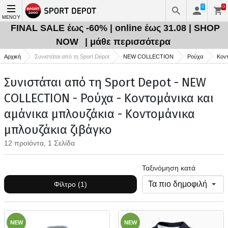
0
0
ΜΕΝΟΎ
FINAL SALE έως -60% | online έως 31.08 | SHOP
NOW
| μάθε περισσότερα
Αρχική
Συνιστάται από τη Sport Depot
NEW COLLECTION
Ρούχα
Κοντ
Συνιστάται από τη Sport Depot - NEW
COLLECTION - Ρούχα - Κοντομάνικα και
αμάνικα μπλουζάκια - Κοντομάνικα
μπλουζάκια ζιβάγκο
12 προϊόντα, 1 Σελίδα
Ταξινόμηση κατά
Φίλτρο (1)
NEW
NEW