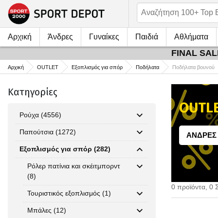
Αρχική
Άνδρες
Γυναίκες
Παιδιά
Αθλήματα
FINAL SALE
Αρχική
OUTLET
Εξοπλισμός για σπόρ
Ποδήλατα
Ποδήλατα βουνού
Κατηγορίες
OUTLE
Ρούχα (4556)
Παπούτσια (1272)
AΝΔΡΕΣ
Εξοπλισμός για σπόρ (282)
Ρόλερ πατίνια και σκέιτμπορντ
(8)
0 προϊόντα, 0 
Τουριστικός εξοπλισμός (1)
Μπάλες (12)