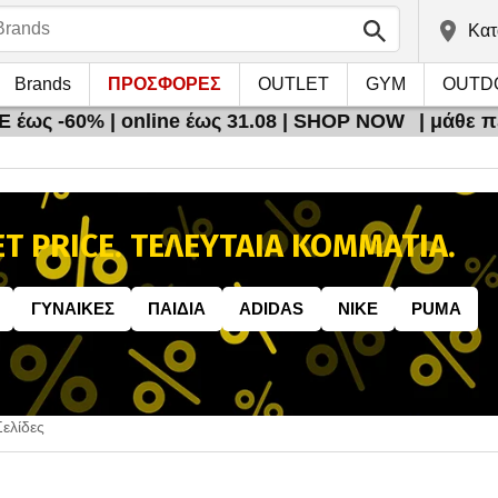
Kατ
Brands
ΠΡΟΣΦΟΡΕΣ
OUTLET
GYM
OUTD
 έως -60% | online έως 31.08 | SHOP NOW
| μάθε 
T PRICE. ΤΕΛΕΥΤΑΙΑ ΚΟΜΜΑΤΙΑ.
ΓΥΝΑIΚΕΣ
ΠΑΙΔΙA
ADIDAS
NIKE
PUMA
Σελίδες