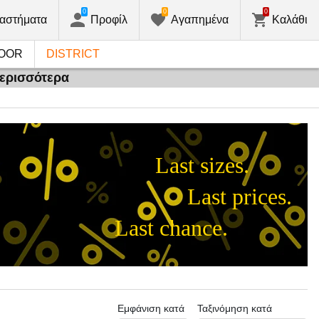
0
0
0
αστήματα
Προφίλ
Αγαπημένα
Καλάθι
OOR
DISTRICT
περισσότερα
Last sizes.
Last prices.
Last chance.
Εμφάνιση κατά
Ταξινόμηση κατά