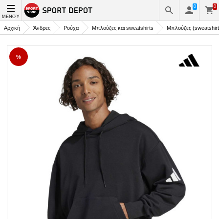
0
0
ΜΕΝΟΎ
Αρχική
Άνδρες
Ρούχα
Μπλούζες και sweatshirts
Μπλούζες (sweatshirt
%