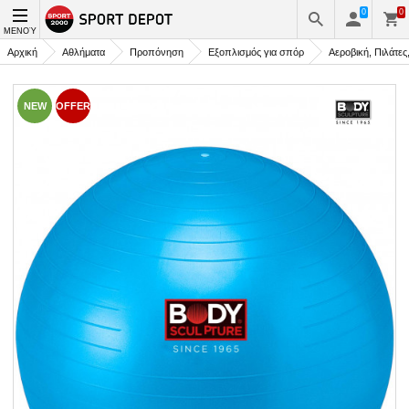
0
0
ΜΕΝΟΎ
Αρχική
Αθλήματα
Προπόνηση
Εξοπλισμός για σπόρ
Αεροβική, Πιλάτες
NEW
OFFER