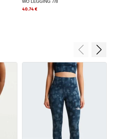
WO LEGGING 7/8
WO LEGGING
40.74 €
40.74 €