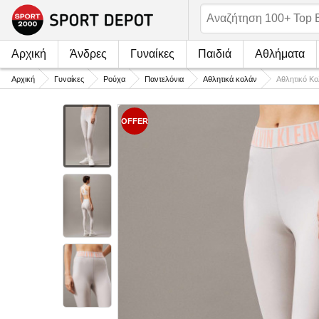
Αρχική
Άνδρες
Γυναίκες
Παιδιά
Αθλήματα
Αρχική
Γυναίκες
Ρούχα
Παντελόνια
Αθλητικά κολάν
Αθλητικό 
OFFER