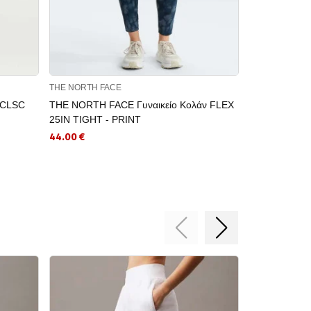
THE NORTH FACE
NIKE
 CLSC
THE NORTH FACE Γυναικείο Κολάν FLEX
NIKE Αθλητι
25IN TIGHT - PRINT
HR 7/8 TGHT
44.00 €
48.74 €