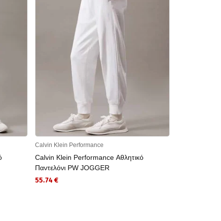
Calvin Klein Performance
Calvin Klein Pe
ό
Calvin Klein Performance Αθλητικό
Calvin Klein
Παντελόνι PW JOGGER
Μπλούζα PW
55.74 €
61.95 €