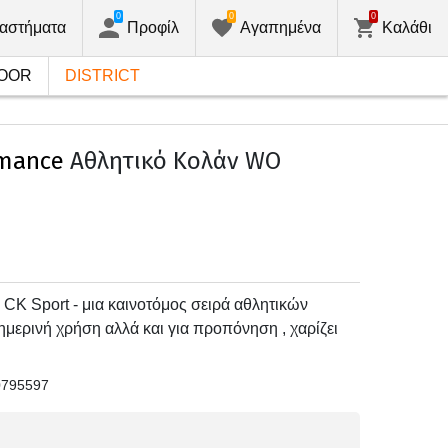
0
0
0
αστήματα
Προφίλ
Αγαπημένα
Καλάθι
OOR
DISTRICT
rmance
Αθλητικό Κολάν WO
 CK Sport - μια καινοτόμος σειρά αθλητικών
μερινή χρήση αλλά και για προπόνηση , χαρίζει
0795597