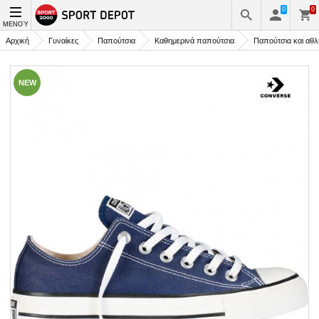
0
0
ΜΕΝΟΎ
Αρχική
Γυναίκες
Παπούτσια
Καθημερινά παπούτσια
Παπούτσια και αθλ
NEW