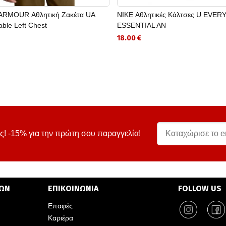
RMOUR Αθλητική Ζακέτα UA
NIKE Αθλητικές Κάλτσες U EVER
ble Left Chest
ESSENTIAL AN
18.00 €
ς! -15% για την πρώτη σου παραγγελία!
ΤΩΝ
ΕΠΙΚΟΙΝΩΝΙΑ
FOLLOW US
Επαφές
Καριέρα