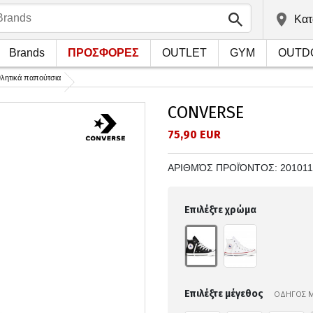
Kατ
Brands
ΠΡΟΣΦΟΡΕΣ
OUTLET
GYM
OUTD
θλητικά παπούτσια
CONVERSE
75,90 EUR
ΑΡΙΘΜΌΣ ΠΡΟΪΌΝΤΟΣ:
20101
Επιλέξτε χρώμα
Επιλέξτε μέγεθος
ΟΔΗΓΟΣ 