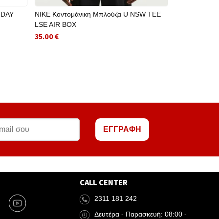
YDAY
NIKE Κοντομάνικη Μπλούζα U NSW TEE
LOTTO FITNE
LSE AIR BOX
RUN 14км/3.
35.00 €
369.00 €
ΕΓΓΡΑΦΗ
CALL CENTER
2311 181 242
Δευτέρα - Παρασκευή: 08:00 -