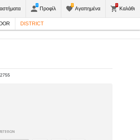
0
0
0
αστήματα
Προφίλ
Αγαπημένα
Καλάθι
OOR
DISTRICT
12755
ΜΕΓΕΘΩΝ