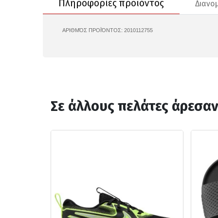
Πληροφορίες προϊόντος
Διανο
ΑΡΙΘΜΌΣ ΠΡΟΪΌΝΤΟΣ:
2010112755
159548C
Σε άλλους πελάτες άρεσα