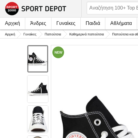
Αρχική
Άνδρες
Γυναίκες
Παιδιά
Αθλήματα
Αρχική
Γυναίκες
Παπούτσια
Καθημερινά παπούτσια
Παπούτσια και α
NEW