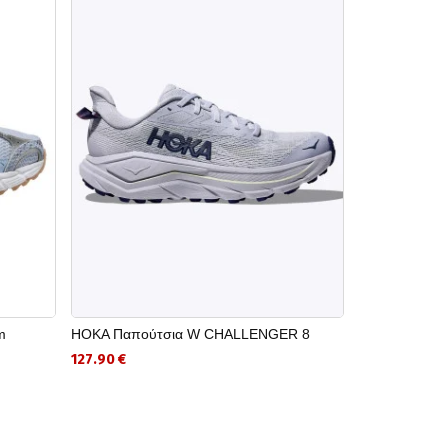
m
HOKA Παπούτσια W CHALLENGER 8
REEBOK Ανδρ
127.90 €
39.00 €