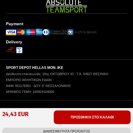
Payment
Delivery
SPORT DEPOT HELLAS ΜΟΝ. ΙΚΕ
Διεύθυνση επικοινωνίας: 26ης ΟΚΤΩΒΡΙΟΥ 43 - Τ.Κ. 54627 ΘΕΣ/ΝΙΚΗ
ΕΜΠΟΡΙΟ ΑΘΛΗΤΙΚΩΝ ΕΙΔΩΝ
ΑΦΜ: 801178361 - ΔΟΥ: Ε' ΘΕΣΣΑΛΟΝΙΚΗΣ
ΑΡΙΘΜΟΣ ΓΕΜΗ: 150924104000
Πολιτική Απορρήτου
Όροι Χρήσης
Πολιτική Χρήσης Cookies
24,43 EUR
ΠΡΟΣΘΗΚΗ ΣΤΟ ΚΑΛΑΘΙ
Copyright © 1996-2025 SPORT DEPOT SA
Web design & development by ICYGEN
ΔΙΑΘΕΣΙΜΟΤΗΤΑ ΠΡΟΪΟΝΤΟΣ