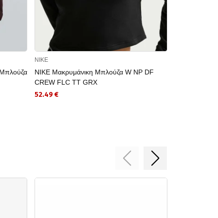
NIKE
NIKE
Μπλούζα
NIKE Μακρυμάνικη Μπλούζα W NP DF
NIKE Μακρυμά
CREW FLC TT GRX
Fleece
52.49 €
38.99 €