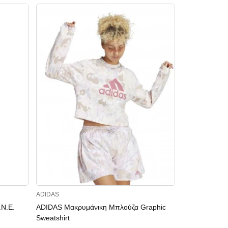
ADIDAS
ADIDAS
N.E.
ADIDAS Μακρυμάνικη Μπλούζα Graphic
ADIDAS Μακρ
Sweatshirt
Terry Print Lo