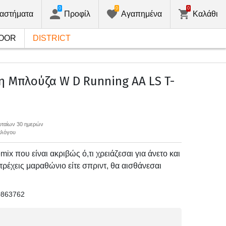
0
0
0
αστήματα
Προφίλ
Αγαπημένα
Καλάθι
OOR
DISTRICT
 Μπλούζα W D Running AA LS T-
ευταίων 30 ημερών
αλόγου
ix που είναι ακριβώς ό,τι χρειάζεσαι για άνετο και
 τρέχεις μαραθώνιο είτε σπριντ, θα αισθάνεσαι
0863762