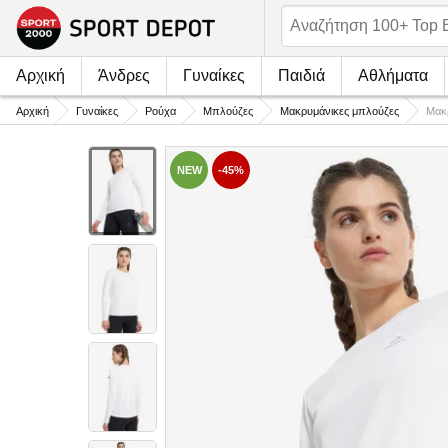
Αρχική
Άνδρες
Γυναίκες
Παιδιά
Αθλήματα
Αρχική
Γυναίκες
Ρούχα
Μπλούζες
Μακρυμάνικες μπλούζες
Μακρ
NEW
-45%