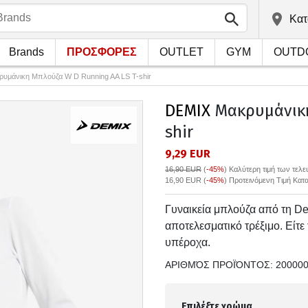
Kατ
Brands
ΠΡΟΣΦΟΡΕΣ
OUTLET
GYM
OUTD
υμάνικη Μπλούζα W D Running AA LS T-shir
DEMIX
Μακρυμάνικη
shir
9,29 EUR
16,90 EUR
(
-45%
)
Καλύτερη τιμή των τελ
16,90 EUR (
-45%
) Προτεινόμενη Τιμή Κατ
Γυναικεία μπλούζα από τη Dem
αποτελεσματικό τρέξιμο. Είτε
υπέροχα.
ΑΡΙΘΜΌΣ ΠΡΟΪΌΝΤΟΣ:
20000
Επιλέξτε χρώμα