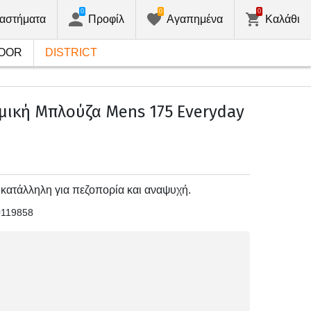
0
0
0
αστήματα
Προφίλ
Αγαπημένα
Καλάθι
OOR
DISTRICT
μική Μπλούζα Mens 175 Everyday
κατάλληλη για πεζοπορία και αναψυχή.
0119858