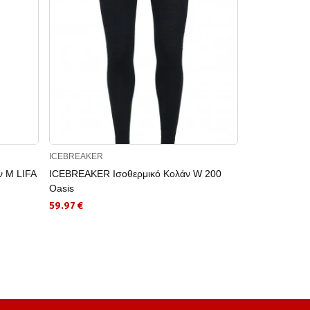
ICEBREAKER
ICEBREAKER
 M LIFA
ICEBREAKER Ισοθερμικό Κολάν W 200
ICEBREAKER 
Oasis
39.98 €
59.97 €