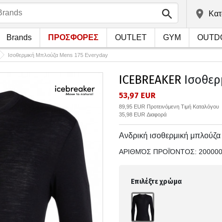
Kατ
Brands
ΠΡΟΣΦΟΡΕΣ
OUTLET
GYM
OUTD
Ισοθερμική Μπλούζα Mens 175 Everyday
ICEBREAKER
Ισοθερ
53,97 EUR
89,95 EUR Προτεινόμενη Τιμή Καταλόγου
35,98 EUR Διαφορά
Ανδρική ισοθερμική μπλούζα 
ΑΡΙΘΜΌΣ ΠΡΟΪΌΝΤΟΣ:
20000
Επιλέξτε χρώμα