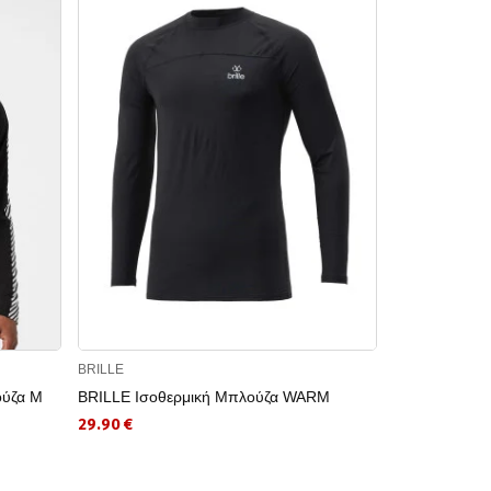
BRILLE
CRAFT
ύζα M
BRILLE Ισοθερμική Μπλούζα WARM
CRAFT Ισοθε
INTENSITY
29.90 €
32.94 €