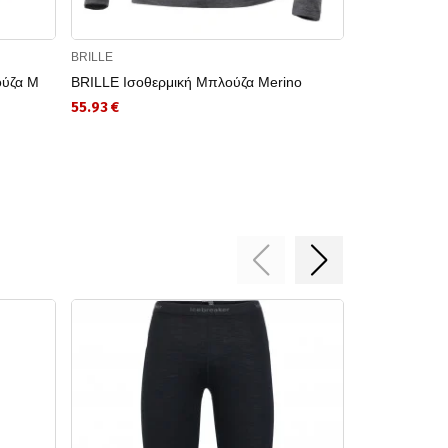
BRILLE
HELLY HANSE
ύζα M
BRILLE Ισοθερμική Μπλούζα Merino
HELLY HANSE
LIFA MERINO
55.93 €
95.00 €