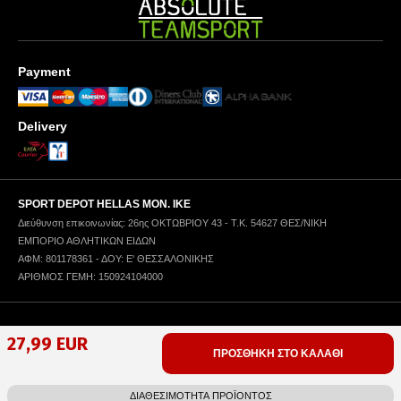
Payment
Delivery
SPORT DEPOT HELLAS ΜΟΝ. ΙΚΕ
Διεύθυνση επικοινωνίας: 26ης ΟΚΤΩΒΡΙΟΥ 43 - Τ.Κ. 54627 ΘΕΣ/ΝΙΚΗ
ΕΜΠΟΡΙΟ ΑΘΛΗΤΙΚΩΝ ΕΙΔΩΝ
ΑΦΜ: 801178361 - ΔΟΥ: Ε' ΘΕΣΣΑΛΟΝΙΚΗΣ
ΑΡΙΘΜΟΣ ΓΕΜΗ: 150924104000
Πολιτική Απορρήτου
Όροι Χρήσης
Πολιτική Χρήσης Cookies
27,99 EUR
ΠΡΟΣΘΗΚΗ ΣΤΟ ΚΑΛΑΘΙ
Copyright © 1996-2025 SPORT DEPOT SA
Web design & development by ICYGEN
ΔΙΑΘΕΣΙΜΟΤΗΤΑ ΠΡΟΪΟΝΤΟΣ