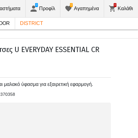
0
0
0
αστήματα
Προφίλ
Αγαπημένα
Καλάθι
OOR
DISTRICT
τσες U EVERYDAY ESSENTIAL CR
αι μαλακό ύφασμα για εξαιρετική εφαρμογή.
0370358