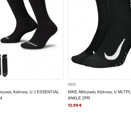
NIKE
λητικές Κάλτσες U J ESSENTIAL
NIKE Αθλητικές Κάλτσες U MLTP
44
ANKLE 2PR
13.99 €