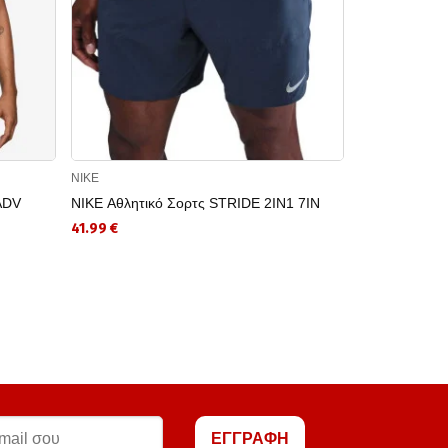
NIKE
NIKE
ADV
NIKE Αθλητικό Σορτς STRIDE 2IN1 7IN
NIKE Παπούτ
4
41.99 €
62.99 €
ΕΓΓΡΑΦΗ