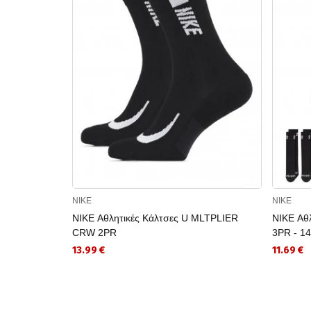
NIKE
NIKE
NIKE Αθλητικές Κάλτσες U MLTPLIER
NIKE Αθ
CRW 2PR
3PR - 1
13.99 €
11.69 €