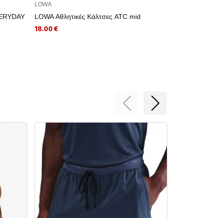
LOWA
NIKE
VERYDAY
LOWA Αθλητικές Κάλτσες ATC mid
NIKE Αθλητικ
3PR - 144
18.00 €
13.49 €