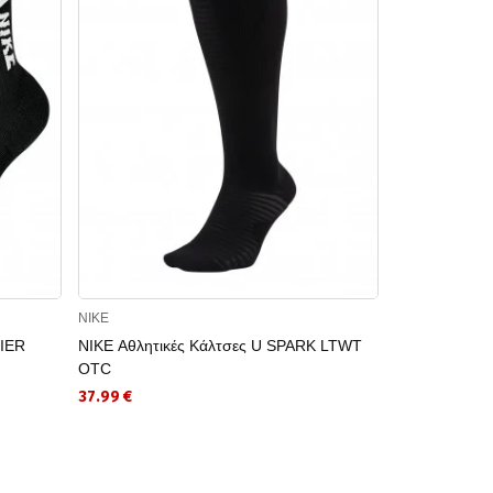
NIKE
NIKE
LIER
NIKE Αθλητικές Κάλτσες U SPARK LTWT
NIKE Αθλητι
OTC
CUSH ANKLE
37.99 €
15.99 €