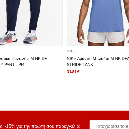
NIKE
λητικό Παντελόνι M NK DF
NIKE Αμάνικη Μπλούζα M NK DF
TY PANT TPR
STRIDE TANK
31.81 €
ς! -15% για την πρώτη σου παραγγελία!