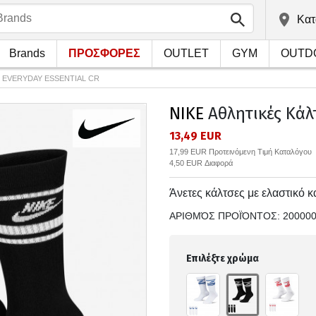
Kατ
Brands
ΠΡΟΣΦΟΡΕΣ
OUTLET
GYM
OUTD
 U EVERYDAY ESSENTIAL CR
NIKE
Αθλητικές Κάλ
13,49 EUR
17,99 EUR Προτεινόμενη Τιμή Καταλόγου
4,50 EUR Διαφορά
Άνετες κάλτσες με ελαστικό κ
ΑΡΙΘΜΌΣ ΠΡΟΪΌΝΤΟΣ:
20000
Επιλέξτε χρώμα