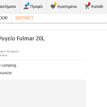
0
0
0
αστήματα
Προφίλ
Αγαπημένα
Καλάθι
OOR
DISTRICT
υγείο Fulmar 20L
υταίων 30 ημερών
αλόγου
α camping.
0644509