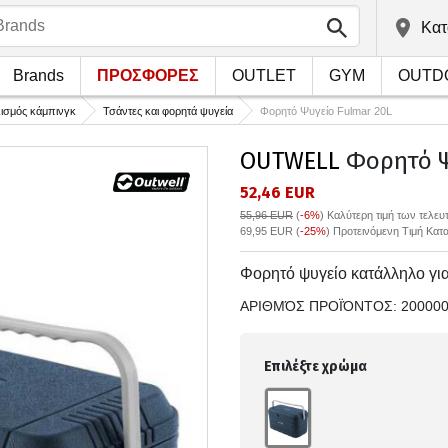
Kατ
Brands
ΠΡΟΣΦΟΡΕΣ
OUTLET
GYM
OUTD
ισμός κάμπινγκ
Τσάντες και φορητά ψυγεία
Φορητό Ψυγείο Fulmar 20L
OUTWELL
Φορητό Ψ
52,46 EUR
55,96 EUR
(
-6%
)
Καλύτερη τιμή των τελε
69,95 EUR (
-25%
) Προτεινόμενη Τιμή Κατ
Φορητό ψυγείο κατάλληλο γι
ΑΡΙΘΜΌΣ ΠΡΟΪΌΝΤΟΣ:
20000
Επιλέξτε χρώμα