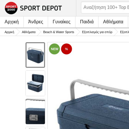
Αρχική
Άνδρες
Γυναίκες
Παιδιά
Αθλήματα
Αρχική
Αθλήματα
Beach & Water Sports
Εξοπλισμός για σπόρ
Εξοπλ
NEW
%