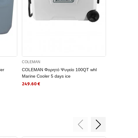
COLEMAN
COLEMAN
er
COLEMAN Φορητό Ψυγείο 100QT whl
COLEMAN Φορ
Marine Cooler 5 days ice
155.20 €
249.60 €