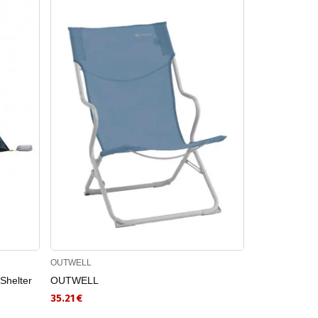
OUTWELL
EASY CAMP
Shelter
OUTWELL
EASY CAMP Φ
Lounger
35.21 €
44.96 €