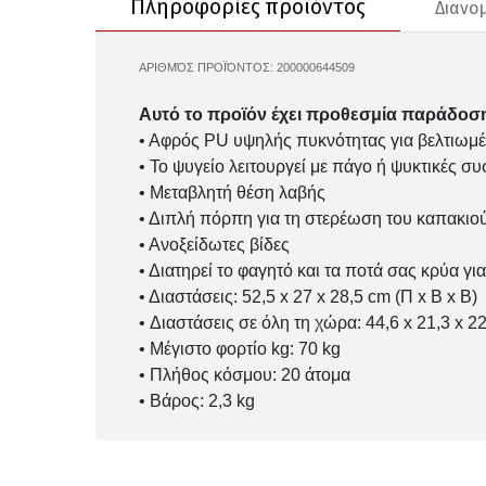
Πληροφορίες προϊόντος
Διανο
ΑΡΙΘΜΌΣ ΠΡΟΪΌΝΤΟΣ:
200000644509
590183
Αυτό το προϊόν έχει προθεσμία παράδοση
• Αφρός PU υψηλής πυκνότητας για βελτιωμ
• Το ψυγείο λειτουργεί με πάγο ή ψυκτικές σ
• Μεταβλητή θέση λαβής
• Διπλή πόρπη για τη στερέωση του καπακιο
• Ανοξείδωτες βίδες
• Διατηρεί το φαγητό και τα ποτά σας κρύα γι
• Διαστάσεις: 52,5 x 27 x 28,5 cm (Π x Β x Β)
• Διαστάσεις σε όλη τη χώρα: 44,6 x 21,3 x 2
• Μέγιστο φορτίο kg: 70 kg
• Πλήθος κόσμου: 20 άτομα
• Βάρος: 2,3 kg