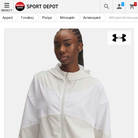
0
0
ΜΕΝΟΎ
Αρχική
Γυναίκες
Ρούχα
Μπουφάν
Αντιανεμικά
Αθλητικό Αντιανεμι