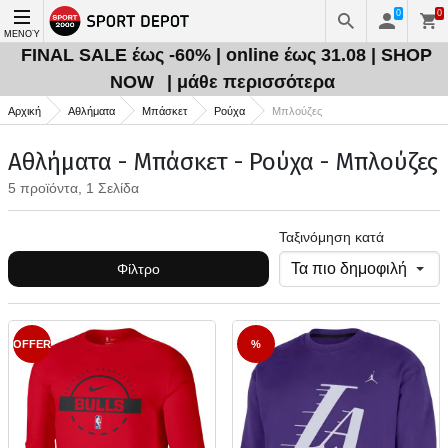
0
0
ΜΕΝΟΎ
FINAL SALE έως -60% | online έως 31.08 | SHOP
NOW
| μάθε περισσότερα
Αρχική
Αθλήματα
Μπάσκετ
Ρούχα
Μπλούζες
Αθλήματα - Μπάσκετ - Ρούχα - Μπλούζες
5 προϊόντα, 1 Σελίδα
Ταξινόμηση κατά
Φίλτρο
OFFER
%