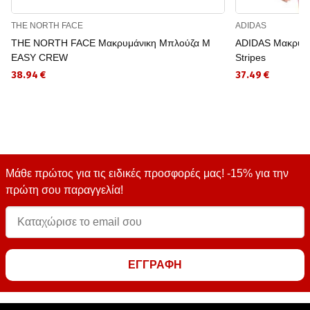
THE NORTH FACE
ADIDAS
THE NORTH FACE Μακρυμάνικη Μπλούζα M
ADIDAS Μακρυμάν
EASY CREW
Stripes
38.94 €
37.49 €
Μάθε πρώτος για τις ειδικές προσφορές μας! -15% για την
πρώτη σου παραγγελία!
ΕΓΓΡΑΦΗ