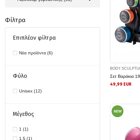
Φίλτρα
Επιπλέον φίλτρα
Νέα προϊόντα (6)
BODY SCULPTU
Φύλο
Σετ Βαράκια 1
49,99 EUR
Unisex (12)
NEW
Μέγεθος
1 (1)
1.5 (1)