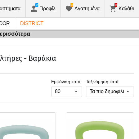
0
0
0
αστήματα
Προφίλ
Αγαπημένα
Καλάθι
OOR
DISTRICT
περισσότερα
αλτήρες - Βαράκια
Εμφάνιση κατά
Ταξινόμηση κατά