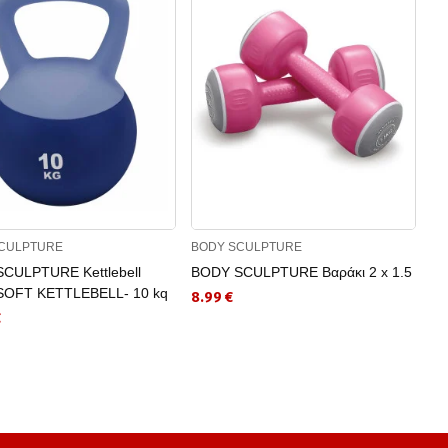
CULPTURE
BODY SCULPTURE
BO
CULPTURE Kettlebell
BODY SCULPTURE Βαράκι 2 x 1.5
BO
OFT KETTLEBELL- 10 kq
8.99 €
25
€