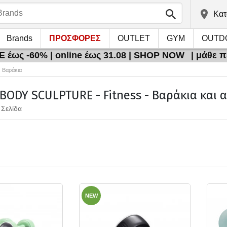
Kατ
Brands
ΠΡΟΣΦΟΡΕΣ
OUTLET
GYM
OUTD
 έως -60% | online έως 31.08 | SHOP NOW
| μάθε 
Βαράκια
 BODY SCULPTURE - Fitness - Βαράκια και 
 Σελίδα
NEW