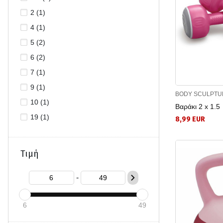
2 (1)
4 (1)
5 (2)
6 (2)
7 (1)
9 (1)
BODY SCULPTU
10 (1)
Βαράκι 2 x 1.5
19 (1)
8,99 EUR
Τιμή
-
6
49