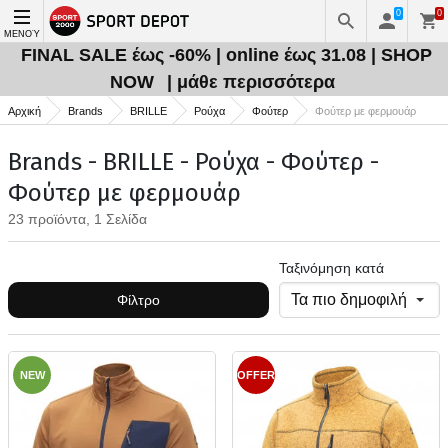
0
0
ΜΕΝΟΎ
FINAL SALE έως -60% | online έως 31.08 | SHOP
NOW
| μάθε περισσότερα
Αρχική
Brands
BRILLE
Ρούχα
Φούτερ
Φούτερ με φερμουάρ
Brands - BRILLE - Ρούχα - Φούτερ -
Φούτερ με φερμουάρ
23 προϊόντα, 1 Σελίδα
Ταξινόμηση κατά
Φίλτρο
NEW
OFFER