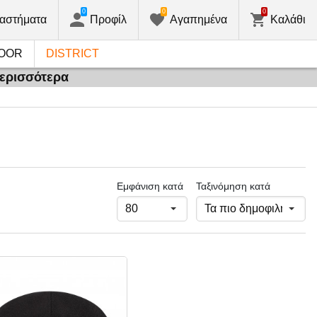
0
0
0
αστήματα
Προφίλ
Αγαπημένα
Καλάθι
OOR
DISTRICT
περισσότερα
Εμφάνιση κατά
Ταξινόμηση κατά