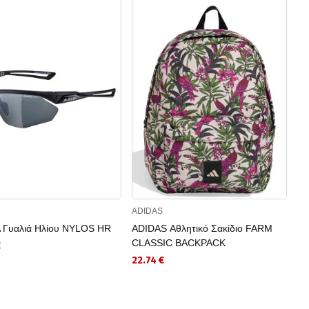
ADIDAS
AD
 Γυαλιά Ηλίου NYLOS HR
ADIDAS Αθλητικό Σακίδιο FARM
AD
CLASSIC BACKPACK
B
€
22.74 €
25