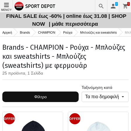
0
0
ΜΕΝΟΎ
FINAL SALE έως -60% | online έως 31.08 | SHOP
NOW
| μάθε περισσότερα
Αρχική
Brands
CHAMPION
Ρούχα
Μπλούζες και sweatshirts
Μπλ
Brands - CHAMPION - Ρούχα - Μπλούζες
και sweatshirts - Μπλούζες
(sweatshirts) με φερμουάρ
25 προϊόντα, 1 Σελίδα
Ταξινόμηση κατά
Φίλτρο
OFFER
OFFER