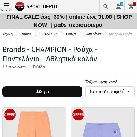
0
0
ΜΕΝΟΎ
FINAL SALE έως -60% | online έως 31.08 | SHOP
NOW
| μάθε περισσότερα
Αρχική
Brands
CHAMPION
Ρούχα
Παντελόνια
Αθλητικά κολάν
Brands - CHAMPION - Ρούχα -
Παντελόνια - Αθλητικά κολάν
13 προϊόντα, 1 Σελίδα
Ταξινόμηση κατά
Φίλτρο
OFFER
OFFER