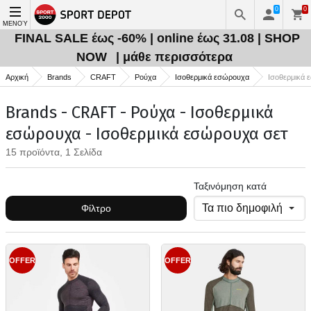
0
0
ΜΕΝΟΎ
FINAL SALE έως -60% | online έως 31.08 | SHOP
NOW
| μάθε περισσότερα
Αρχική
Brands
CRAFT
Ρούχα
Ισοθερμικά εσώρουχα
Ισοθερμικά 
Brands - CRAFT - Ρούχα - Ισοθερμικά
εσώρουχα - Ισοθερμικά εσώρουχα σετ
15 προϊόντα, 1 Σελίδα
Ταξινόμηση κατά
Φίλτρο
OFFER
OFFER