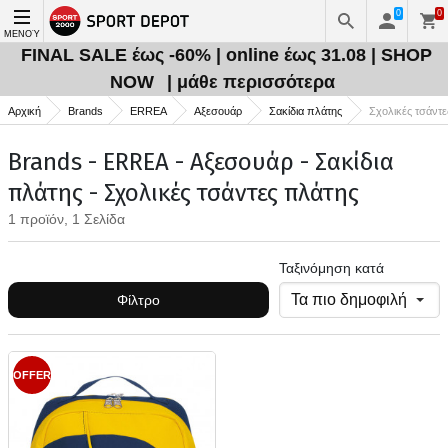
0
0
ΜΕΝΟΎ
FINAL SALE έως -60% | online έως 31.08 | SHOP
NOW
| μάθε περισσότερα
Αρχική
Brands
ERREA
Αξεσουάρ
Σακίδια πλάτης
Σχολικές τσάντε
Brands - ERREA - Αξεσουάρ - Σακίδια
πλάτης - Σχολικές τσάντες πλάτης
1 προϊόν, 1 Σελίδα
Ταξινόμηση κατά
Φίλτρο
OFFER