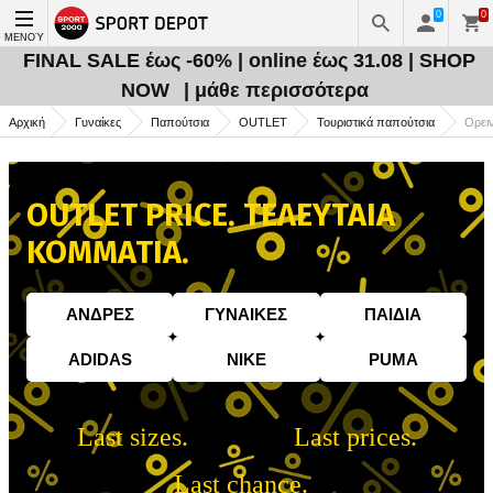
0
0
ΜΕΝΟΎ
FINAL SALE έως -60% | online έως 31.08 | SHOP
NOW
| μάθε περισσότερα
Αρχική
Γυναίκες
Παπούτσια
OUTLET
Τουριστικά παπούτσια
Ορειν
OUTLET PRICE. ΤΕΛΕΥΤΑΙΑ
ΚΟΜΜΑΤΙΑ.
AΝΔΡΕΣ
ΓΥΝΑIΚΕΣ
ΠΑΙΔΙA
ADIDAS
NIKE
PUMA
Last sizes.
Last prices.
Last chance.