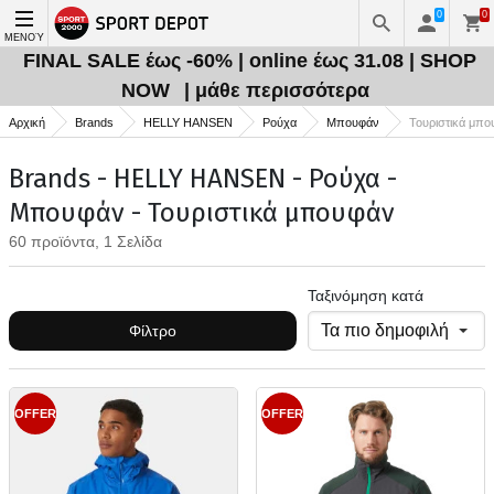
0
0
ΜΕΝΟΎ
FINAL SALE έως -60% | online έως 31.08 | SHOP
NOW
| μάθε περισσότερα
Αρχική
Brands
HELLY HANSEN
Ρούχα
Μπουφάν
Τουριστικά μπο
Brands - HELLY HANSEN - Ρούχα -
Μπουφάν - Τουριστικά μπουφάν
60 προϊόντα, 1 Σελίδα
Ταξινόμηση κατά
Φίλτρο
OFFER
OFFER