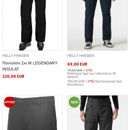
HELLY HANSEN
HELLY HANSEN
Παντελόνι Σκι Μ LEGENDARY
69,00 EUR
INSULAT
79,00 EUR
(
-13%
)
Καλύτερη τιμή των τελευταίων 30
220,00 EUR
ημερών
100,00 EUR (
-31%
) Προτεινόμενη Τιμή
Καταλόγου
OFFER
NEW