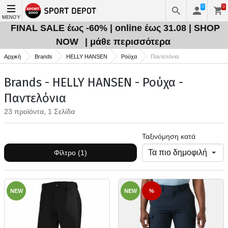
0
0
ΜΕΝΟΎ
FINAL SALE έως -60% | online έως 31.08 | SHOP
NOW
| μάθε περισσότερα
Αρχική
Brands
HELLY HANSEN
Ρούχα
Παντελόνια
Brands - HELLY HANSEN - Ρούχα -
Παντελόνια
23 προϊόντα, 1 Σελίδα
Ταξινόμηση κατά
Φίλτρο (1)
NEW
NEW
%