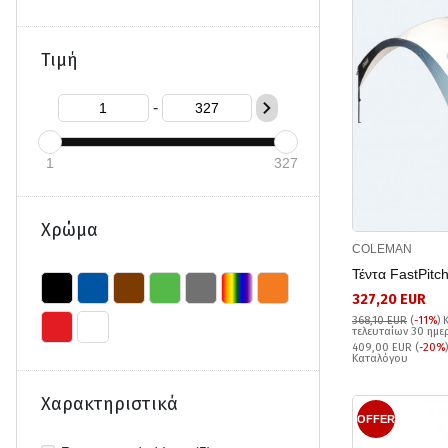
Τιμή
-
1
327
Χρώμα
COLEMAN
Τέντα FastPitc
327,20 EUR
368,10 EUR
(
-11%
)
τελευταίων 30 ημ
409,00 EUR (
-20%
Καταλόγου
Χαρακτηριστικά
OFFER