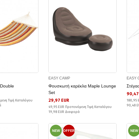
EASY CAMP
EASY 
 Double
Φουσκωτή καρέκλα Maple Lounge
Στέγα
Set
90,47
29,97 EUR
όμενη Τιμή Καταλόγου
180,95 
ά
90,48 
49,95 EUR Προτεινόμενη Τιμή Καταλόγου
19,98 EUR Διαφορά
NEW
OFFER
NEW