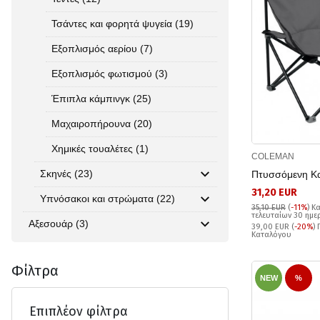
Τσάντες και φορητά ψυγεία (19)
Εξοπλισμός αερίου (7)
Εξοπλισμός φωτισμού (3)
Έπιπλα κάμπινγκ (25)
Μαχαιροπήρουνα (20)
Χημικές τουαλέτες (1)
COLEMAN
Σκηνές (23)
Πτυσσόμενη Κα
31,20 EUR
Υπνόσακοι και στρώματα (22)
35,10 EUR
(
-11%
)
Κα
τελευταίων 30 ημ
Αξεσουάρ (3)
39,00 EUR (
-20%
)
Καταλόγου
Φίλτρα
NEW
%
Επιπλέον φίλτρα