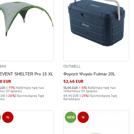
MAN
OUTWELL
 EVENT SHELTER Pro 15 XL
Φορητό Ψυγείο Fulmar 20L
0 EUR
52,46 EUR
 EUR
(
-11%
)
Καλύτερη τιμή των
55,96 EUR
(
-6%
)
Καλύτερη τιμή των
ίων 30 ημερών
τελευταίων 30 ημερών
EUR (
-20%
) Προτεινόμενη Τιμή
69,95 EUR (
-25%
) Προτεινόμενη Τιμή
γου
Καταλόγου
%
NEW
%