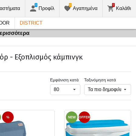
0
0
0
αστήματα
Προφίλ
Αγαπημένα
Καλάθι
OOR
DISTRICT
περισσότερα
όρ - Εξοπλισμός κάμπινγκ
Εμφάνιση κατά
Ταξινόμηση κατά
%
NEW
OFFER