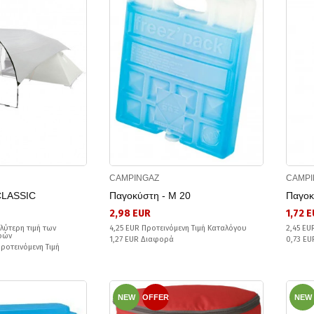
CAMPINGAZ
CAMPI
CLASSIC
Παγοκύστη - M 20
Παγοκ
2,98 EUR
1,72 
λύτερη τιμή των
4,25 EUR Προτεινόμενη Τιμή Καταλόγου
2,45 EU
ερών
1,27 EUR Διαφορά
0,73 E
Προτεινόμενη Τιμή
NEW
OFFER
NEW