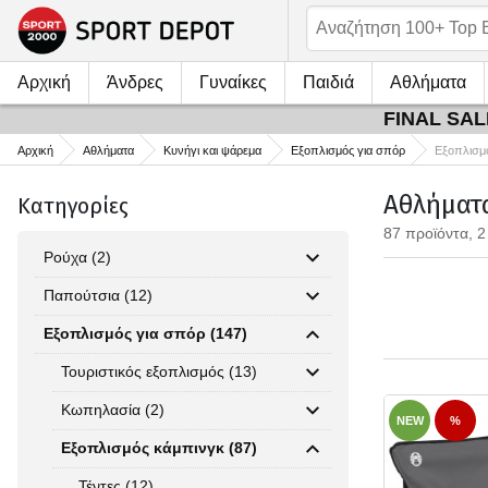
Αρχική
Άνδρες
Γυναίκες
Παιδιά
Αθλήματα
FINAL SALE
Αρχική
Αθλήματα
Κυνήγι και ψάρεμα
Εξοπλισμός για σπόρ
Εξοπλισμ
Αθλήματα
Κατηγορίες
87 προϊόντα, 2
Ρούχα (2)
Παπούτσια (12)
Εξοπλισμός για σπόρ (147)
Τουριστικός εξοπλισμός (13)
Κωπηλασία (2)
NEW
%
Εξοπλισμός κάμπινγκ (87)
Τέντες (12)