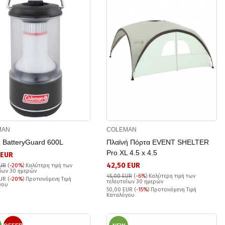
MAN
COLEMAN
 BatteryGuard 600L
Πλαϊνή Πόρτα EVENT SHELTER
Pro XL 4.5 x 4.5
 EUR
42,50 EUR
EUR
(
-20%
)
Καλύτερη τιμή των
ίων 30 ημερών
45,00 EUR
(
-6%
)
Καλύτερη τιμή των
UR (
-20%
) Προτεινόμενη Τιμή
τελευταίων 30 ημερών
γου
50,00 EUR (
-15%
) Προτεινόμενη Τιμή
Καταλόγου