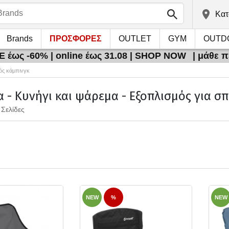
Kατ
Brands
ΠΡΟΣΦΟΡΕΣ
OUTLET
GYM
OUTD
 έως -60% | online έως 31.08 | SHOP NOW
| μάθε 
ός κάμπινγκ
 - Κυνήγι και ψάρεμα - Εξοπλισμός για σπ
 Σελίδες
NEW
%
NEW