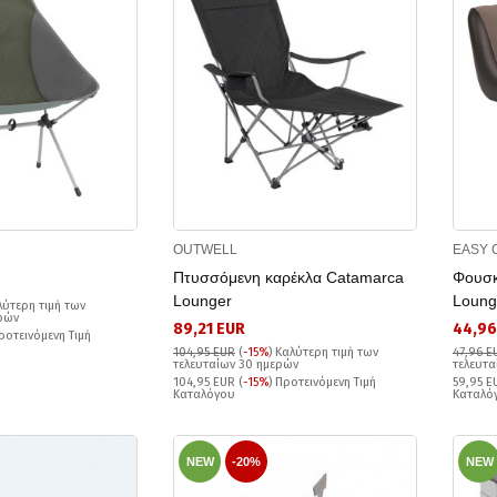
OUTWELL
EASY 
Πτυσσόμενη καρέκλα Catamarca
Φουσκ
Lounger
Loung
λύτερη τιμή των
ερών
89,21 EUR
44,96
Προτεινόμενη Τιμή
104,95 EUR
(
-15%
)
Καλύτερη τιμή των
47,96 E
τελευταίων 30 ημερών
τελευτα
104,95 EUR (
-15%
) Προτεινόμενη Τιμή
59,95 E
Καταλόγου
Καταλό
NEW
-20%
NEW