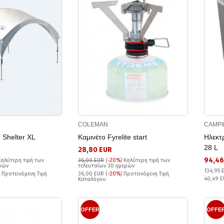
COLEMAN
CAMPI
h Shelter XL
Καμινέτο Fyrelite start
Ηλεκτ
28 L
28,80 EUR
94,46
Καλύτερη τιμή των
36,00 EUR
(
-20%
)
Καλύτερη τιμή των
ερών
τελευταίων 30 ημερών
134,95 
) Προτεινόμενη Τιμή
36,00 EUR (
-20%
) Προτεινόμενη Τιμή
40,49 
Καταλόγου
OFFER
OFFE