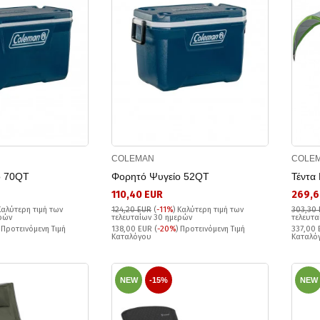
COLEMAN
COLE
ο 70QT
Φορητό Ψυγείο 52QT
Τέντα
110,40 EUR
269,6
Καλύτερη τιμή των
124,20 EUR
(
-11%
)
Καλύτερη τιμή των
303,30
ερών
τελευταίων 30 ημερών
τελευτα
) Προτεινόμενη Τιμή
138,00 EUR (
-20%
) Προτεινόμενη Τιμή
337,00 
Καταλόγου
Καταλό
NEW
-15%
NEW