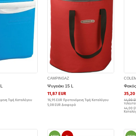
CAMPINGAZ
COLE
3L
Ψυγειάκι 15 L
Φακός
11,87 EUR
35,20
όμενη Τιμή Καταλόγου
16,95 EUR Προτεινόμενη Τιμή Καταλόγου
44,00 
τελευτα
5,08 EUR Διαφορά
44,00 E
Καταλό