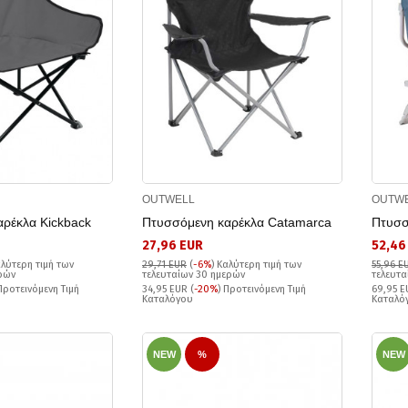
OUTWELL
OUTW
ρέκλα Kickback
Πτυσσόμενη καρέκλα Catamarca
Πτυσσ
27,96 EUR
52,46
λύτερη τιμή των
29,71 EUR
(
-6%
)
Καλύτερη τιμή των
55,96 E
ερών
τελευταίων 30 ημερών
τελευτα
 Προτεινόμενη Τιμή
34,95 EUR (
-20%
) Προτεινόμενη Τιμή
69,95 E
Καταλόγου
Καταλό
NEW
%
NEW