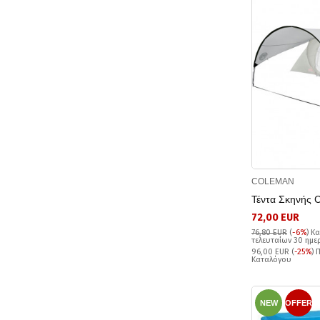
COLEMAN
Τέντα Σκηνής 
72,00 EUR
76,80 EUR
(
-6%
)
Κα
τελευταίων 30 ημ
96,00 EUR (
-25%
) 
Καταλόγου
NEW
OFFER