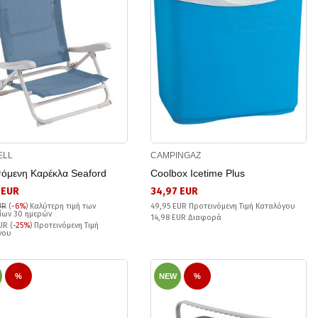
ELL
CAMPINGAZ
όμενη Καρέκλα Seaford
Coolbox Icetime Plus
 EUR
34,97 EUR
UR
(
-6%
)
Καλύτερη τιμή των
49,95 EUR Προτεινόμενη Τιμή Καταλόγου
ίων 30 ημερών
14,98 EUR Διαφορά
UR (
-25%
) Προτεινόμενη Τιμή
γου
%
NEW
%