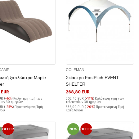
CAMP
COLEMAN
ωτή ξαπλώστρα Maple
Σκίαστρο FastPitch EVENT
er
SHELTER
 EUR
268,80 EUR
UR
(
-6%
)
Καλύτερη τιμή των
302,40 EUR
(
-11%
)
Καλύτερη τιμή των
ίων 30 ημερών
τελευταίων 30 ημερών
UR (
-25%
) Προτεινόμενη Τιμή
336,00 EUR (
-20%
) Προτεινόμενη Τιμή
γου
Καταλόγου
OFFER
NEW
OFFER