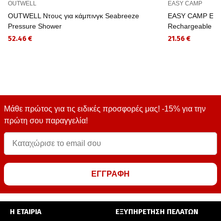
OUTWELL
EASY CAMP
OUTWELL Ντους για κάμπινγκ Seabreeze
EASY CAMP Επανα
Pressure Shower
Rechargeable P
52.46 €
21.56 €
Μάθε πρώτος για τις ειδικές προσφορές μας! -15% για την
πρώτη σου παραγγελία!
ΕΓΓΡΑΦΗ
Η ΕΤΑΙΡΙΑ
ΕΞΥΠΗΡΕΤΗΣΗ ΠΕΛΑΤΩΝ