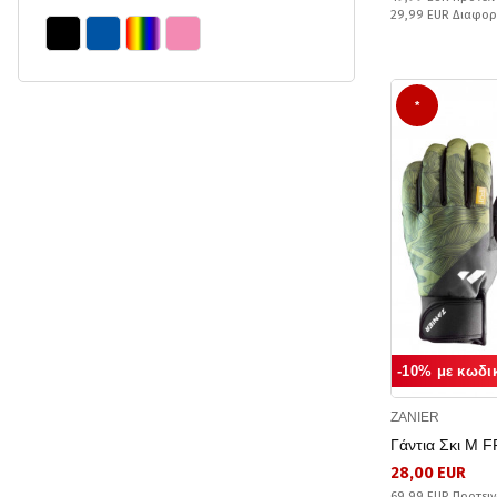
29,99 EUR Διαφο
*
-10% με κωδι
ZANIER
Γάντια Σκι M 
28,00 EUR
69,99 EUR Προτειν