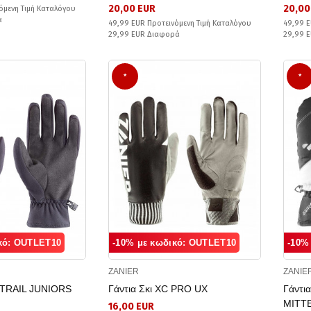
20,00 EUR
20,00
όμενη Τιμή Καταλόγου
ά
49,99 EUR Προτεινόμενη Τιμή Καταλόγου
49,99 E
29,99 EUR Διαφορά
29,99 
*
*
κό: OUTLET10
-10% με κωδικό: OUTLET10
-10%
ZANIER
ZANIE
α TRAIL JUNIORS
Γάντια Σκι XC PRO UX
Γάντι
MITT
16,00 EUR