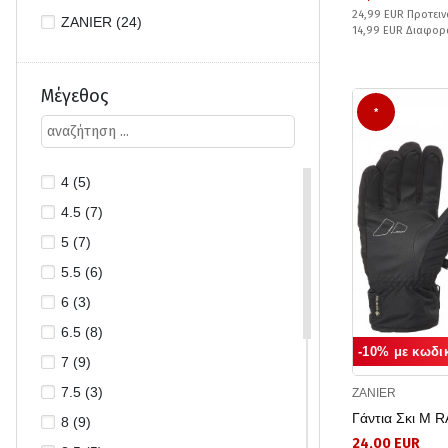
24,99 EUR Προτειν
ZANIER (24)
14,99 EUR Διαφορ
Μέγεθος
*
4 (5)
4.5 (7)
5 (7)
5.5 (6)
6 (3)
6.5 (8)
-10% με κωδι
7 (9)
7.5 (3)
ZANIER
Γάντια Σκι M 
8 (9)
24,00 EUR