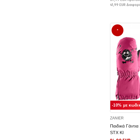
41,99 EUR Διαφορ
*
-10% με κωδι
ZANIER
Παιδικά Γάντι
STX KI