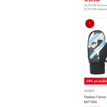
14,00 EUR
34,99 EUR Προτειν
20,99 EUR Διαφο
*
-10% με κωδι
ZANIER
Παιδικά Γάντι
MITTEN