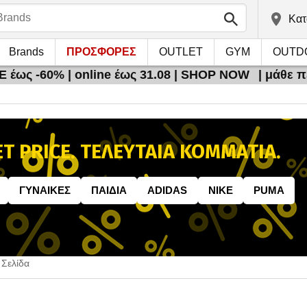
Kατ
Brands
ΠΡΟΣΦΟΡΕΣ
OUTLET
GYM
OUTD
 έως -60% | online έως 31.08 | SHOP NOW
| μάθε 
T PRICE. ΤΕΛΕΥΤΑΙΑ ΚΟΜΜΑΤΙΑ.
ΓΥΝΑIΚΕΣ
ΠΑΙΔΙA
ADIDAS
NIKE
PUMA
 Σελίδα