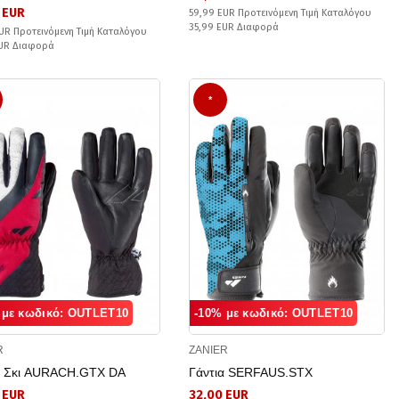
 EUR
59,99 EUR Προτεινόμενη Τιμή Καταλόγου
35,99 EUR Διαφορά
UR Προτεινόμενη Τιμή Καταλόγου
EUR Διαφορά
*
 με κωδικό: OUTLET10
-10% με κωδικό: OUTLET10
R
ZANIER
α Σκι AURACH.GTX DA
Γάντια SERFAUS.STX
 EUR
32,00 EUR