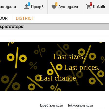
0
0
0
αστήματα
Προφίλ
Αγαπημένα
Καλάθι
OOR
DISTRICT
περισσότερα
Last sizes.
Last prices.
Last chance.
Εμφάνιση κατά
Ταξινόμηση κατά