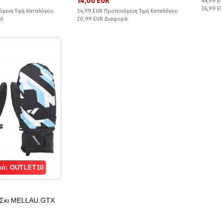
14,00 EUR
44,99 E
26,99 
όμενη Τιμή Καταλόγου
34,99 EUR Προτεινόμενη Τιμή Καταλόγου
ρά
20,99 EUR Διαφορά
κό: OUTLET10
α Σκι MELLAU.GTX