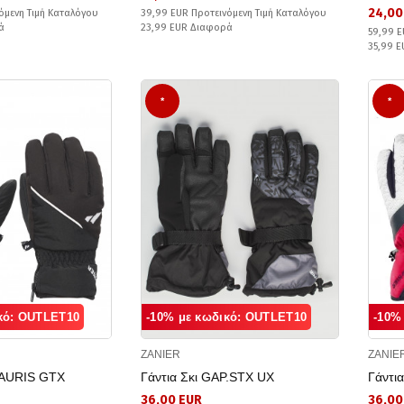
24,00
όμενη Τιμή Καταλόγου
39,99 EUR Προτεινόμενη Τιμή Καταλόγου
ά
23,99 EUR Διαφορά
59,99 E
35,99 
*
*
κό: OUTLET10
-10% με κωδικό: OUTLET10
-10%
ZANIER
ZANIE
RAURIS GTX
Γάντια Σκι GAP.STX UX
Γάντι
36,00 EUR
36,00