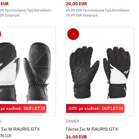
 EUR
20,00 EUR
UR Προτεινόμενη Τιμή Καταλόγου
49,99 EUR Προτεινόμενη Τιμή Καταλόγου
EUR Διαφορά
29,99 EUR Διαφορά
*
 με κωδικό: OUTLET10
-10% με κωδικό: OUTLET10
R
ZANIER
α Σκι M RAURIS GTX
Γάντια Σκι M RAURIS GTX
EN UX
24,00 EUR