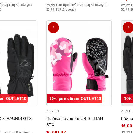
όμενη Τιμή Καταλόγου
89,99 EUR Προτεινόμενη Τιμή Καταλόγου
89,99 E
ά
53,99 EUR Διαφορά
53,99 
*
*
κό: OUTLET10
-10% με κωδικό: OUTLET10
-10%
ZANIER
ZANIE
α Σκι RAURIS.GTX
Παιδικά Γάντια Σκι JR SILLIAN
Γάντι
STX
16,00
16,00 EUR
όμενη Τιμή Καταλόγου
39,99 E