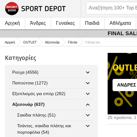
Αρχική
Άνδρες
Γυναίκες
Παιδιά
Αθλήματα
FINAL SALE
Αρχική
OUTLET
Αξεσουάρ
Γάντια
Γάντια σκι
Κατηγορίες
OUTLE
Ρούχα (4556)
Παπούτσια (1272)
AΝΔΡΕΣ
Εξοπλισμός για σπόρ (282)
Αξεσουάρ (637)
Σακίδια πλάτης (51)
25 προϊόντα, 1
Τσάντες, σακίδια πλάτης και
πορτοφόλια (54)