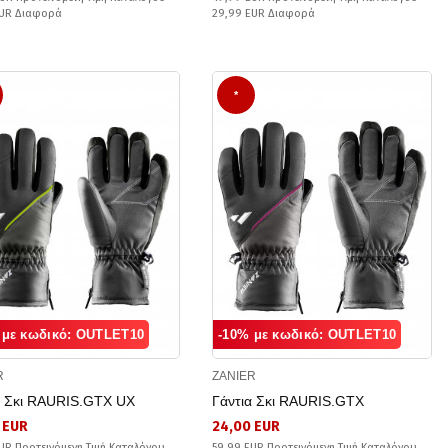
EUR Διαφορά
29,99 EUR Διαφορά
*
 με κωδικό: OUTLET10
-10% με κωδικό: OUTLET10
R
ZANIER
α Σκι RAURIS.GTX UX
Γάντια Σκι RAURIS.GTX
 EUR
24,00 EUR
UR Προτεινόμενη Τιμή Καταλόγου
59,99 EUR Προτεινόμενη Τιμή Καταλόγου