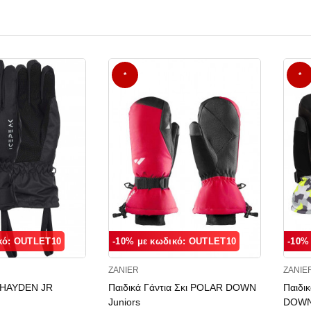
*
*
κό: OUTLET10
-10% με κωδικό: OUTLET10
-10%
ZANIER
ZANIE
α HAYDEN JR
Παιδικά Γάντια Σκι POLAR DOWN
Παιδι
Juniors
DOW