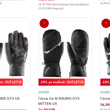
ρά
23,99 
39,99 EUR Προτεινόμενη Τιμή Καταλόγου
23,99 EUR Διαφορά
*
*
κό: OUTLET10
-10% με κωδικό: OUTLET10
-10%
ZANIER
ZANIE
FREE GTX UX
Γάντια Σκι M RAURIS GTX
Γάντι
MITTEN UX
24,00
24,00 EUR
όμενη Τιμή Καταλόγου
59,99 E