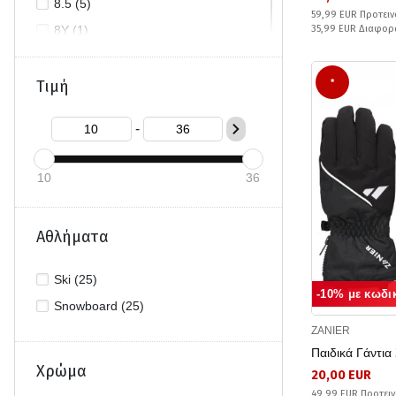
8.5 (5)
59,99 EUR Προτειν
8Y (1)
35,99 EUR Διαφορ
9 (5)
9.5 (5)
Τιμή
*
9Y (2)
-
10 (1)
10Y (2)
10
36
11 (1)
11Y (2)
Αθλήματα
12Y/13Y (2)
M (1)
Ski (25)
-10% με κωδι
Snowboard (25)
ZANIER
Παιδικά Γάντι
Χρώμα
20,00 EUR
49,99 EUR Προτειν