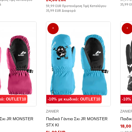
ά
35,99 
59,99 EUR Προτεινόμενη Τιμή Καταλόγου
35,99 EUR Διαφορά
*
*
κό: OUTLET10
-10% με κωδικό: OUTLET10
-10%
ZANIER
ZANIE
α Σκι JR MONSTER
Παιδικά Γάντια Σκι JR MONSTER
Παιδι
STX KI
18,00