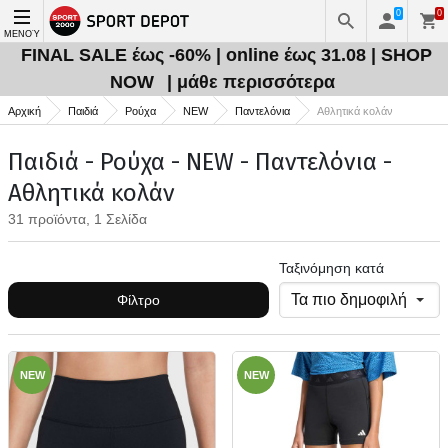
0
0
ΜΕΝΟΎ
FINAL SALE έως -60% | online έως 31.08 | SHOP
NOW
| μάθε περισσότερα
Αρχική
Παιδιά
Ρούχα
NEW
Παντελόνια
Αθλητικά κολάν
Παιδιά - Ρούχα - NEW - Παντελόνια -
Αθλητικά κολάν
31 προϊόντα, 1 Σελίδα
Ταξινόμηση κατά
Φίλτρο
NEW
NEW