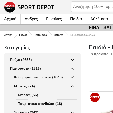
Αρχική
Άνδρες
Γυναίκες
Παιδιά
Αθλήματα
FINAL SALE
Αρχική
Παιδιά
Παπούτσια
Μπότες
Τουριστικά σανδάλια
Παιδιά -
Κατηγορίες
18 προϊόντα, 1
Ρούχα (2655)
Παπούτσια (1816)
Καθημερινά παπούτσια (1040)
Μπότες (74)
Μπότες (56)
OFFER
Τουριστικά σανδάλια (18)
Σανδάλια (242)