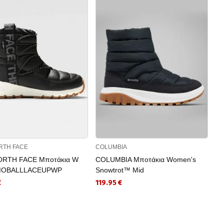
RTH FACE
COLUMBIA
KO
ORTH FACE Μποτάκια W
COLUMBIA Μποτάκια Women's
KO
OBALLLACEUPWP
Snowtrot™ Mid
Μπ
€
119.95 €
21