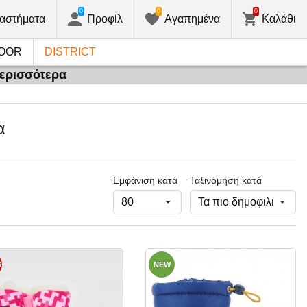
0
0
0
αστήματα
Προφίλ
Αγαπημένα
Καλάθι
OOR
DISTRICT
περισσότερα
α
Εμφάνιση κατά
Ταξινόμηση κατά
R
NEW