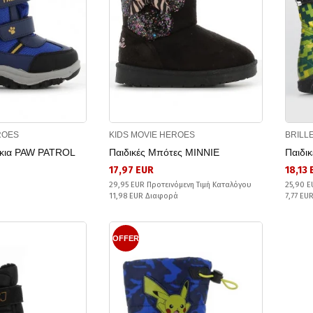
ROES
KIDS MOVIE HEROES
BRILL
άκια PAW PATROL
Παιδικές Μπότες MINNIE
Παιδι
17,97 EUR
18,13
29,95 EUR Προτεινόμενη Τιμή Καταλόγου
25,90 E
11,98 EUR Διαφορά
7,77 EU
OFFER