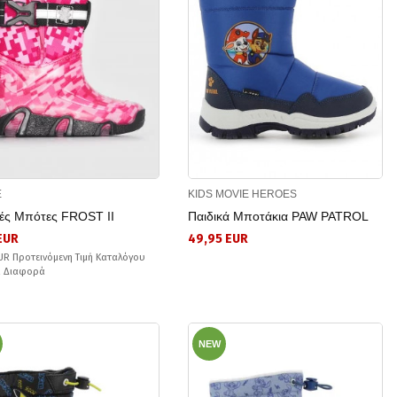
E
KIDS MOVIE HEROES
κές Μπότες FROST II
Παιδικά Μποτάκια PAW PATROL
 EUR
49,95 EUR
UR Προτεινόμενη Τιμή Καταλόγου
R Διαφορά
NEW