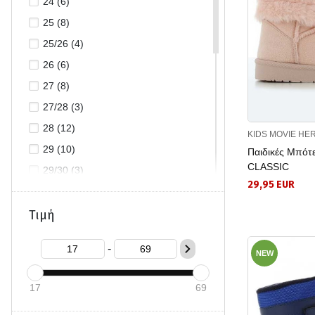
24 (6)
25 (8)
25/26 (4)
26 (6)
27 (8)
27/28 (3)
28 (12)
KIDS MOVIE HE
29 (10)
Παιδικές Μπό
CLASSIC
29/30 (3)
29,95 EUR
30 (11)
31 (5)
Τιμή
31/32 (2)
-
32 (4)
NEW
33 (1)
17
69
33/34 (3)