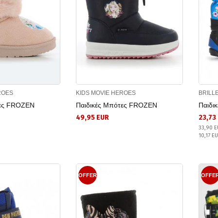
ROES
KIDS MOVIE HEROES
BRILL
τες FROZEN
Παιδικές Μπότες FROZEN
Παιδι
49,95 EUR
23,73
33,90 E
10,17 E
OFFER
OFFE