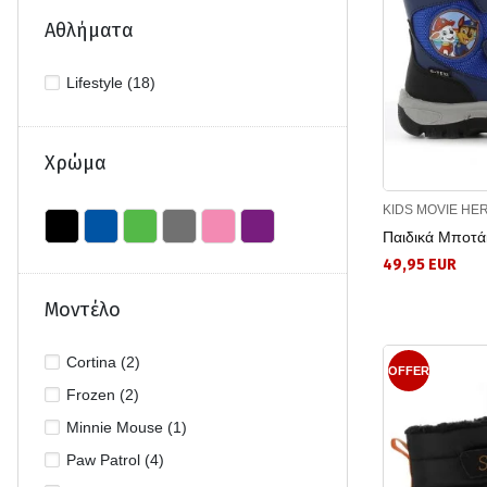
34 (2)
Αθλήματα
35 (2)
35/36 (3)
Lifestyle (18)
36 (1)
37 (1)
Χρώμα
38 (1)
KIDS MOVIE HE
Παιδικά Μποτ
49,95 EUR
Μοντέλο
Cortina (2)
OFFER
Frozen (2)
Minnie Mouse (1)
Paw Patrol (4)