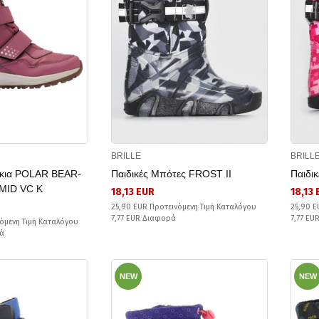
BRILLE
BRILL
άκια POLAR BEAR-
Παιδικές Μπότες FROST II
Παιδι
MID VC K
18,13 EUR
18,13
25,90 EUR Προτεινόμενη Τιμή Καταλόγου
25,90 E
7,77 EUR Διαφορά
7,77 EU
όμενη Τιμή Καταλόγου
ά
NEW
NEW