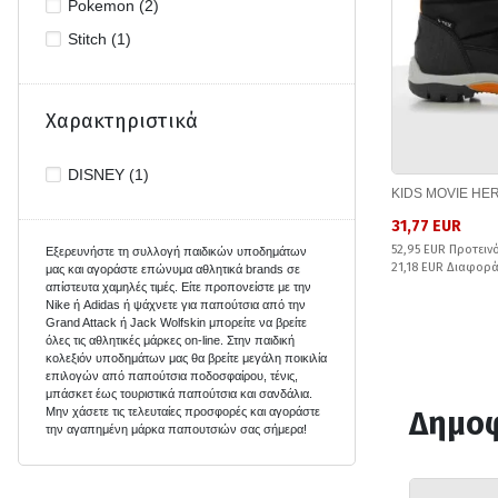
Pokemon (2)
Stitch (1)
Χαρακτηριστικά
DISNEY (1)
KIDS MOVIE HE
31,77 EUR
52,95 EUR Προτειν
Εξερευνήστε τη συλλογή παιδικών υποδημάτων
21,18 EUR Διαφορ
μας και αγοράστε επώνυμα αθλητικά
brands
σε
απίστευτα χαμηλές τιμές. Είτε προπονείστε με την
Nike ή Adidas ή ψάχνετε για παπούτσια από την
Grand Attack
ή
Jack Wolfskin
μπορείτε να βρείτε
όλες τις αθλητικές μάρκες on-line. Στην παιδική
κολεξιόν υποδημάτων μας θα βρείτε μεγάλη ποικιλία
επιλογών από παπούτσια ποδοσφαίρου, τένις,
μπάσκετ έως τουριστικά παπούτσια και σανδάλια.
Μην χάσετε τις τελευταίες προσφορές και αγοράστε
Δημοφ
την αγαπημένη μάρκα παπουτσιών σας σήμερα!