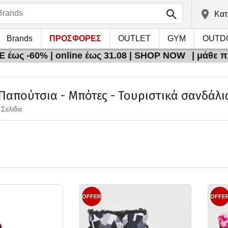
Kατ
Brands
ΠΡΟΣΦΟΡΕΣ
OUTLET
GYM
OUTD
 έως -60% | online έως 31.08 | SHOP NOW
| μάθε 
 Παπούτσια - Μπότες - Τουριστικά σανδάλι
 Σελίδα
OFFER
OFFE