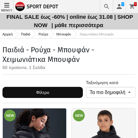
0
0
ΜΕΝΟΎ
FINAL SALE έως -60% | online έως 31.08 | SHOP
NOW
| μάθε περισσότερα
Αρχική
Παιδιά
Ρούχα
Μπουφάν
Χειμωνιάτικα Μπουφάν
Παιδιά - Ρούχα - Μπουφάν -
Χειμωνιάτικα Μπουφάν
50 προϊόντα, 1 Σελίδα
Ταξινόμηση κατά
Φίλτρο
NEW
NEW