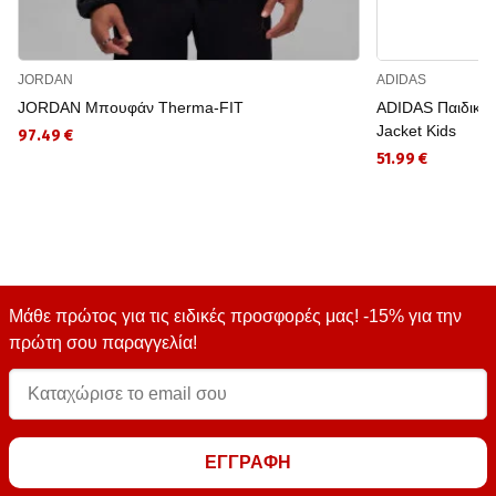
JORDAN
ADIDAS
JORDAN Μπουφάν Therma-FIT
ADIDAS Παιδικό
Jacket Kids
97.49 €
51.99 €
Μάθε πρώτος για τις ειδικές προσφορές μας! -15% για την
πρώτη σου παραγγελία!
ΕΓΓΡΑΦΗ