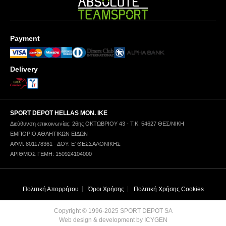
Payment
Delivery
SPORT DEPOT HELLAS ΜΟΝ. ΙΚΕ
Διεύθυνση επικοινωνίας: 26ης ΟΚΤΩΒΡΙΟΥ 43 - Τ.Κ. 54627 ΘΕΣ/ΝΙΚΗ
ΕΜΠΟΡΙΟ ΑΘΛΗΤΙΚΩΝ ΕΙΔΩΝ
ΑΦΜ: 801178361 - ΔΟΥ: Ε' ΘΕΣΣΑΛΟΝΙΚΗΣ
ΑΡΙΘΜΟΣ ΓΕΜΗ: 150924104000
Πολιτική Απορρήτου
Όροι Χρήσης
Πολιτική Χρήσης Cookies
Copyright © 1996-2025 SPORT DEPOT SA
Web design & development by ICYGEN