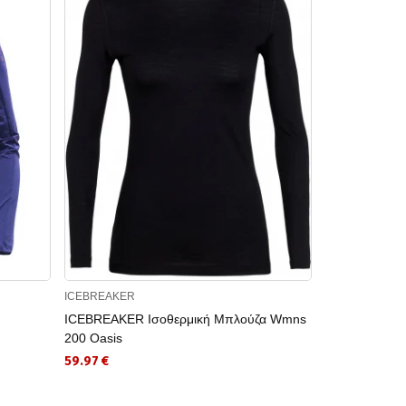
ICEBREAKER
HELLY HANSE
ICEBREAKER Ισοθερμική Μπλούζα Wmns
HELLY HANSE
200 Oasis
LIFA CREW
59.97 €
50.00 €