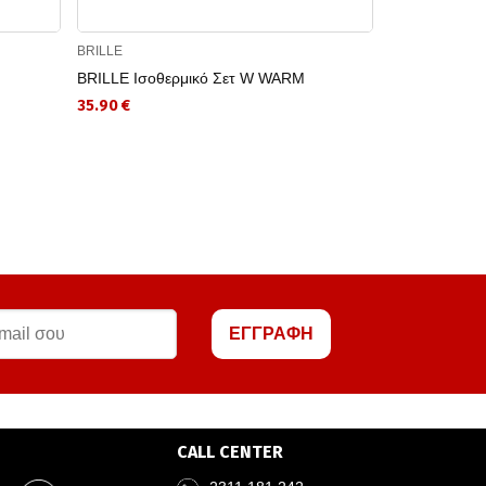
BRILLE
BRILLE
BRILLE Ισοθερμικό Σετ W WARM
BRILLE Ισοθ
35.90 €
25.13 €
ΕΓΓΡΑΦΗ
CALL CENTER