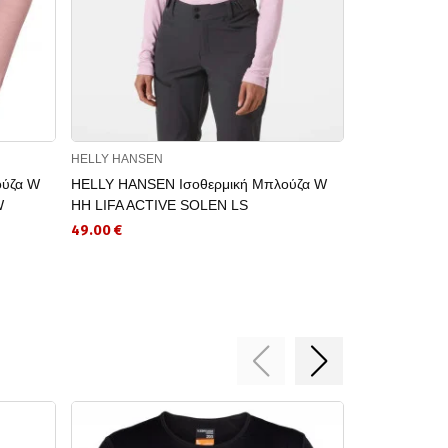
HELLY HANSEN
JACK WOLFSKI
ούζα W
HELLY HANSEN Ισοθερμική Μπλούζα W
JACK WOLFSK
W
HH LIFA ACTIVE SOLEN LS
SKY THERM
49.00 €
29.25 €