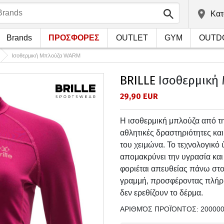
Kατ
Brands
ΠΡΟΣΦΟΡΕΣ
OUTLET
GYM
OUTD
Ισοθερμική Μπλούζα WARM
BRILLE
Ισοθερμική
29,90 EUR
Η ισοθερμική μπλούζα από τη 
αθλητικές δραστηριότητες και
του χειμώνα. Το τεχνολογικό
απομακρύνει την υγρασία και 
φοριέται απευθείας πάνω στο 
γραμμή, προσφέροντας πλήρη
δεν ερεθίζουν το δέρμα.
ΑΡΙΘΜΌΣ ΠΡΟΪΌΝΤΟΣ:
20000