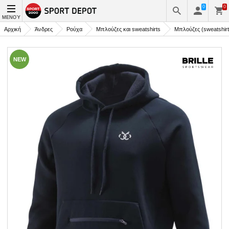
0
0
ΜΕΝΟΎ
Αρχική
Άνδρες
Ρούχα
Μπλούζες και sweatshirts
Μπλούζες (sweatshirt
NEW