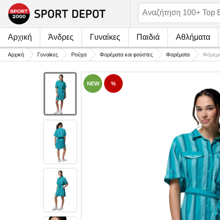
Αρχική
Άνδρες
Γυναίκες
Παιδιά
Αθλήματα
Αρχική
Γυναίκες
Ρούχα
Φορέματα και φούστες
Φορέματα
Φόρεμα
NEW
%