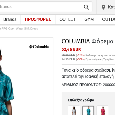
Kατ
Brands
ΠΡΟΣΦΟΡΕΣ
OUTLET
GYM
OUTD
 PFG Open Water Shift Dress
COLUMBIA
Φόρεμα P
52,46 EUR
59,96 EUR
(
-13%
)
Καλύτερη τιμή των τελ
74,95 EUR (
-30%
) Προτεινόμενη Τιμή Κατ
Γυναικείο φόρεμα σχεδιασμέν
αποτελεί την ιδανική επιλογή
ΑΡΙΘΜΌΣ ΠΡΟΪΌΝΤΟΣ:
20000
Επιλέξτε χρώμα