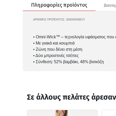
Πληροφορίες προϊόντος
Διανο
ΑΡΙΘΜΌΣ ΠΡΟΪΌΝΤΟΣ:
200000938673
CO-2157851
• Omni-Wick™ – τεχνολογία υφάσματος που α
• Με γιακά και κουμπιά
• Ζώνη που δένει στη μέση
• Δύο μπροστινές τσέπες
• Σύνθεση: 52% βαμβάκι, 48% βισκόζη
Σε άλλους πελάτες άρεσα