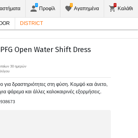
0
0
0
αστήματα
Προφίλ
Αγαπημένα
Καλάθι
OOR
DISTRICT
FG Open Water Shift Dress
ευταίων 30 ημερών
αλόγου
ο για δραστηριότητες στη φύση. Κομψό και άνετο,
 για ψάρεμα και άλλες καλοκαιρινές εξορμήσεις.
0938673