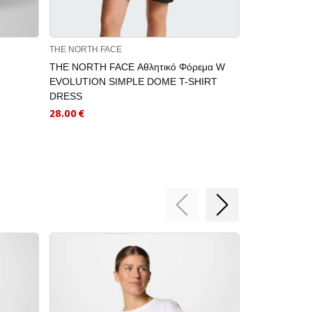
THE NORTH FACE
THE NORTH F
THE NORTH FACE Αθλητικό Φόρεμα W
THE NORTH F
EVOLUTION SIMPLE DOME T-SHIRT
HOODED – 
DRESS
58.50 €
28.00 €