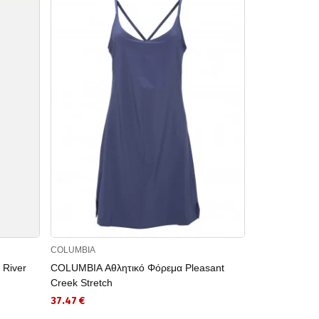
COLUMBIA
COLUMBIA
 River
COLUMBIA Αθλητικό Φόρεμα Pleasant
COLUMBIA Φόρ
Creek Stretch
48.96 €
37.47 €