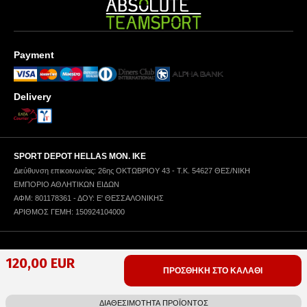
Payment
Delivery
SPORT DEPOT HELLAS ΜΟΝ. ΙΚΕ
Διεύθυνση επικοινωνίας: 26ης ΟΚΤΩΒΡΙΟΥ 43 - Τ.Κ. 54627 ΘΕΣ/ΝΙΚΗ
ΕΜΠΟΡΙΟ ΑΘΛΗΤΙΚΩΝ ΕΙΔΩΝ
ΑΦΜ: 801178361 - ΔΟΥ: Ε' ΘΕΣΣΑΛΟΝΙΚΗΣ
ΑΡΙΘΜΟΣ ΓΕΜΗ: 150924104000
Πολιτική Απορρήτου
Όροι Χρήσης
Πολιτική Χρήσης Cookies
120,00 EUR
ΠΡΟΣΘΗΚΗ ΣΤΟ ΚΑΛΑΘΙ
Copyright © 1996-2025 SPORT DEPOT SA
Web design & development by ICYGEN
ΔΙΑΘΕΣΙΜΟΤΗΤΑ ΠΡΟΪΟΝΤΟΣ