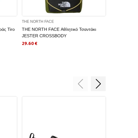
THE NORTH FACE
GUESS JEANS
άς Tiro
THE NORTH FACE Αθλητικό Τσαντάκι
GUESS JEANS
JESTER CROSSBODY
26.91 €
29.60 €