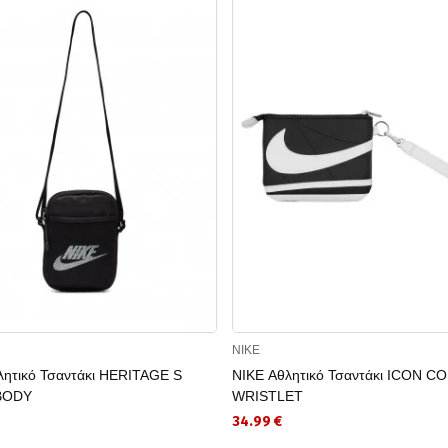
NIKE
λητικό Τσαντάκι HERITAGE S
NIKE Αθλητικό Τσαντάκι ICON C
BODY
WRISTLET
34.99 €