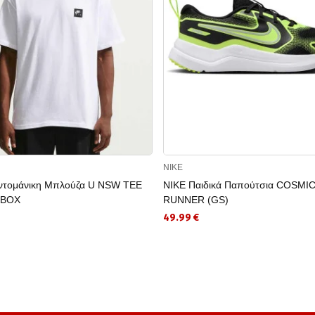
NIKE
ντομάνικη Μπλούζα U NSW TEE
NIKE Παιδικά Παπούτσια COSMI
 BOX
RUNNER (GS)
49.99 €