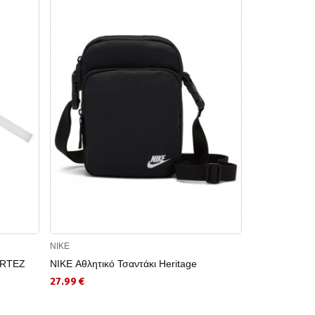
NIKE
NIKE
ORTEZ
NIKE Αθλητικό Τσαντάκι Heritage
NIKE Αθλητι
CRSSBDY
27.99 €
32.99 €