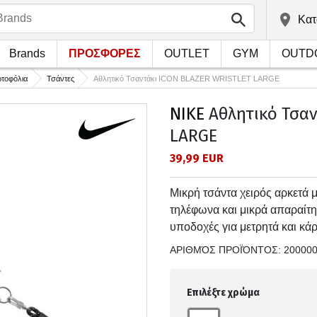
Kατ
Brands
ΠΡΟΣΦΟΡΕΣ
OUTLET
GYM
OUTD
ρτοφόλια
Τσάντες
Αθλητικό Τσαντάκι ICON BLAZER WRISTLET LARGE
NIKE
Αθλητικό Τσαν
LARGE
39,99 EUR
Μικρή τσάντα χειρός αρκετά 
τηλέφωνα και μικρά απαραίτη
υποδοχές για μετρητά και κάρ
ΑΡΙΘΜΌΣ ΠΡΟΪΌΝΤΟΣ:
20000
Επιλέξτε χρώμα