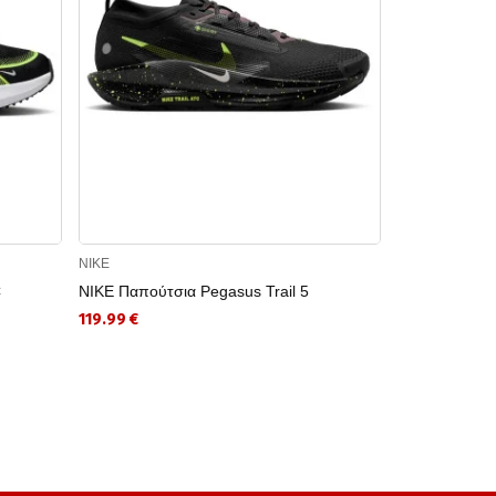
NIKE
NIKE
C
NIKE Παπούτσια Pegasus Trail 5
NIKE Αθλητι
FT SHORT
119.99 €
44.99 €