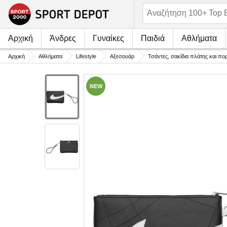
Αρχική
Άνδρες
Γυναίκες
Παιδιά
Αθλήματα
Αρχική
Αθλήματα
Lifestyle
Αξεσουάρ
Τσάντες, σακίδια πλάτης και πο
NEW