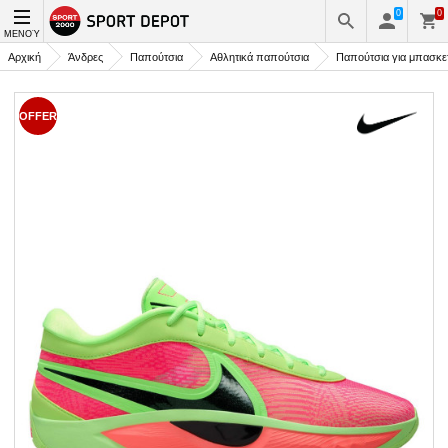
0
0
ΜΕΝΟΎ
Αρχική
Άνδρες
Παπούτσια
Αθλητικά παπούτσια
Παπούτσια για μπασκε
OFFER