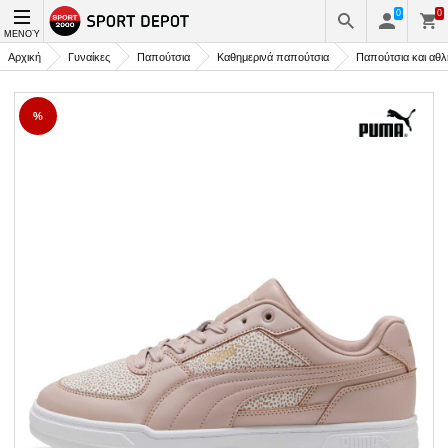
0
0
ΜΕΝΟΎ
Αρχική
Γυναίκες
Παπούτσια
Καθημερινά παπούτσια
Παπούτσια και αθλ
%