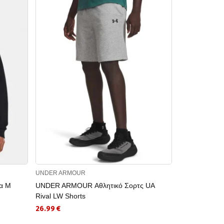
UNDER ARMOUR
UNDER ARMO
α M
UNDER ARMOUR Αθλητικό Σορτς UA
UNDER ARMO
Rival LW Shorts
Μ TECH 2.0 
26.99 €
29.99 €