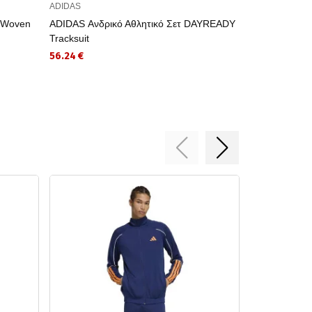
ADIDAS
ADIDAS
r Woven
ADIDAS Ανδρικό Αθλητικό Σετ DAYREADY
ADIDAS Αθλητ
Tracksuit
Stripes Doubl
56.24 €
34.99 €