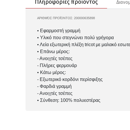
Πληροφορίες προϊόντος
Διανο
ΑΡΙΘΜΌΣ ΠΡΟΪΌΝΤΟΣ:
200000635898
UA-1357139
• Εφαρμοστή γραμμή
• Yλικό που στεγνώνει πολύ γρήγορα
• Λεία εξωτερική πλέξη tricot με μαλακό εσωτ
• Επάνω μέρος:
- Ανοιχτές τσέπες
- Πλήρες φερμουάρ
• Κάτω μέρος:
- Εξωτερικό κορδόνι περίσφιξης
- Φαρδιά γραμμή
- Ανοιχτές τσέπες
• Σύνθεση: 100% πολυεστέρας