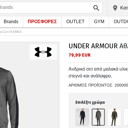
Kατ
Brands
ΠΡΟΣΦΟΡΕΣ
OUTLET
GYM
OUTD
ικό Σετ Μ EMEA
UNDER ARMOUR
Αθ
79,99 EUR
Ανδρικό σετ από μαλακά υλι
στεγνό και ανάλαφρο.
ΑΡΙΘΜΌΣ ΠΡΟΪΌΝΤΟΣ:
20000
Επιλέξτε χρώμα