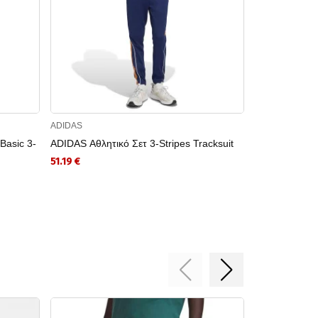
ADIDAS
ADIDAS
Basic 3-
ADIDAS Αθλητικό Σετ 3-Stripes Tracksuit
ADIDAS Αθλητ
51.19 €
53.99 €