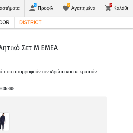
0
0
0
αστήματα
Προφίλ
Αγαπημένα
Καλάθι
OOR
DISTRICT
λητικό Σετ Μ EMEA
κά που απορροφούν τον ιδρώτα και σε κρατούν
0635898