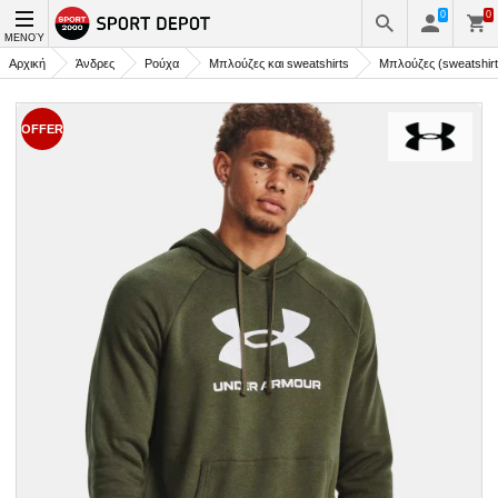
0
0
ΜΕΝΟΎ
Αρχική
Άνδρες
Ρούχα
Μπλούζες και sweatshirts
Μπλούζες (sweatshirt
OFFER