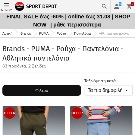
0
0
ΜΕΝΟΎ
FINAL SALE έως -60% | online έως 31.08 | SHOP
NOW
| μάθε περισσότερα
Αρχική
Brands
PUMA
Ρούχα
Παντελόνια
Αθλητικά παντελόνια
Brands - PUMA - Ρούχα - Παντελόνια -
Αθλητικά παντελόνια
83 προϊόντα, 2 Σελίδες
Ταξινόμηση κατά
Φίλτρο
OFFER
OFFER