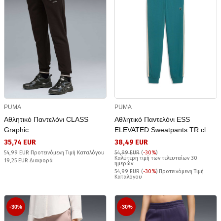
PUMA
PUMA
Αθλητικό Παντελόνι CLASS
Αθλητικό Παντελόνι ESS
Graphic
ELEVATED Sweatpants TR cl
35,74 EUR
38,49 EUR
54,99 EUR Προτεινόμενη Τιμή Καταλόγου
54,99 EUR
(
-30%
)
Καλύτερη τιμή των τελευταίων 30
19,25 EUR Διαφορά
ημερών
54,99 EUR (
-30%
) Προτεινόμενη Τιμή
Καταλόγου
-30%
-30%