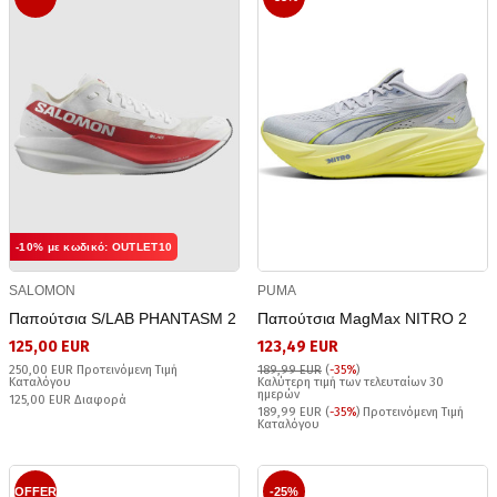
-10% με κωδικό: OUTLET10
SALOMON
PUMA
Παπούτσια S/LAB PHANTASM 2
Παπούτσια MagMax NITRO 2
125,00 EUR
123,49 EUR
250,00 EUR Προτεινόμενη Τιμή
189,99 EUR
(
-35%
)
Καταλόγου
Καλύτερη τιμή των τελευταίων 30
ημερών
125,00 EUR Διαφορά
189,99 EUR (
-35%
) Προτεινόμενη Τιμή
Καταλόγου
OFFER
-25%