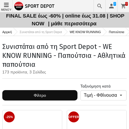
0
0
ΜΕΝΟΎ
FINAL SALE έως -60% | online έως 31.08 | SHOP
NOW
| μάθε περισσότερα
Αρχική
Συνιστάται από τη Sport Depot
WE KNOW RUNNING
Παπούτσια
Συνιστάται από τη Sport Depot - WE
KNOW RUNNING - Παπούτσια - Αθλητικά
παπούτσια
173 προϊόντα, 3 Σελίδες
Ταξινόμηση κατά
Φίλτρο
-25%
OFFER