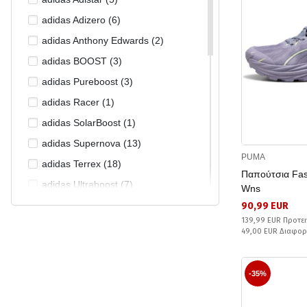
adidas Adizero (6)
adidas Anthony Edwards (2)
adidas BOOST (3)
adidas Pureboost (3)
adidas Racer (1)
adidas SolarBoost (1)
adidas Supernova (13)
PUMA
adidas Terrex (18)
Παπούτσια Fas
adidas Ultraboost (7)
Wns
adidas X9000 (1)
90,99 EUR
139,99 EUR Προτει
adidas X_Plrboost (3)
49,00 EUR Διαφο
Asics Gel-Cumulus (2)
Asics Gel-Kayano (1)
-35%
Asics Gel-Nimbus (1)