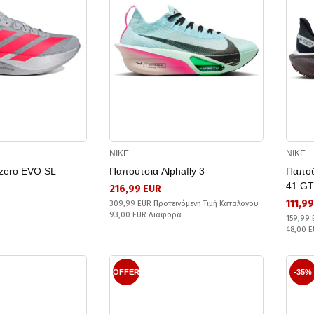
NIKE
NIKE
zero EVO SL
Παπούτσια Alphafly 3
Παπού
41 G
216,99 EUR
111,9
309,99 EUR Προτεινόμενη Τιμή Καταλόγου
93,00 EUR Διαφορά
159,99 
48,00 
OFFER
-35%