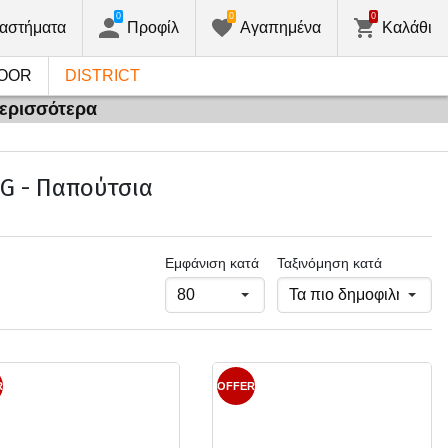
0
0
0
αστήματα
Προφίλ
Αγαπημένα
Καλάθι
OOR
DISTRICT
περισσότερα
G - Παπούτσια
Εμφάνιση κατά
Ταξινόμηση κατά
R
OFFER