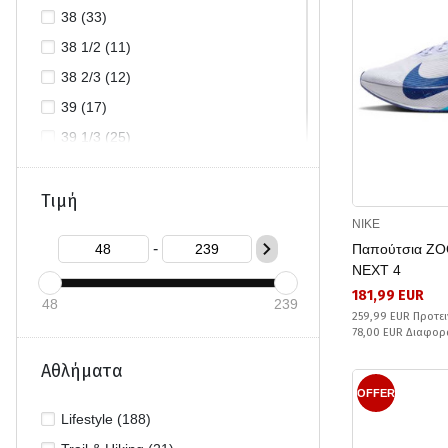
38 (33)
38 1/2 (11)
38 2/3 (12)
39 (17)
39 1/3 (25)
40 (47)
40 1/2 (7)
Τιμή
NIKE
40 2/3 (18)
-
Παπούτσια Z
41 (47)
NEXT 4
41 1/3 (42)
181,99 EUR
48
239
42 (43)
259,99 EUR Προτει
78,00 EUR Διαφορ
42 1/2 (12)
Αθλήματα
42 2/3 (16)
OFFER
43 (18)
Lifestyle (188)
43 1/2 (4)