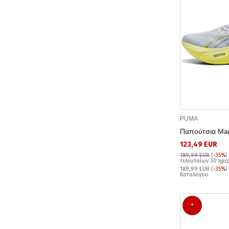
Asics Gel-Pulse (3)
Asics Gel-Sonoma (1)
Asics Gel-Trabuco (2)
Asics Gt-1000 (1)
Nike Juniper Trail (2)
Nike Pegasus (38)
Nike Structure (12)
Nike Vomero (10)
PUMA
Nike Wildhorse (1)
Παπούτσια Ma
Nike Winflo (12)
123,49 EUR
Nike Zoom X (11)
189,99 EUR
(
-35%
)
τελευταίων 30 ημ
189,99 EUR (
-35%
)
Καταλόγου
*