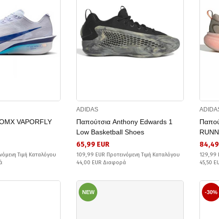
ADIDAS
ADIDA
OOMX VAPORFLY
Παπούτσια Anthony Edwards 1
Παπο
Low Basketball Shoes
RUNN
65,99 EUR
84,49
νόμενη Τιμή Καταλόγου
109,99 EUR Προτεινόμενη Τιμή Καταλόγου
129,99 
ά
44,00 EUR Διαφορά
45,50 
NEW
-30%