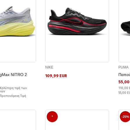
NIKE
PUMA
gMax NITRO 2
Παπού
109,99 EUR
55,00
Καλύτερη τιμή των
110,00 
ερών
55,00 
 Προτεινόμενη Τιμή
*
-25%