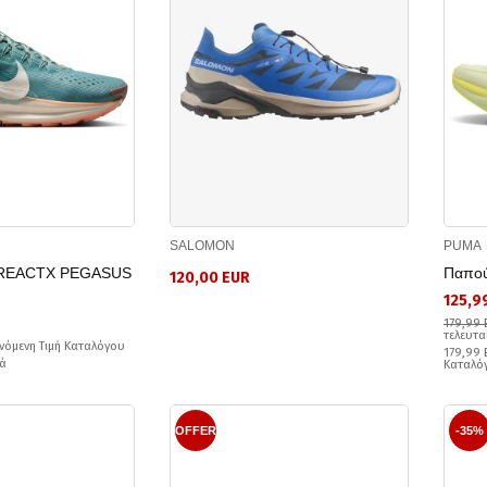
SALOMON
PUMA
 REACTX PEGASUS
Παπού
120,00 EUR
125,9
179,99 
τελευτα
νόμενη Τιμή Καταλόγου
179,99 
ά
Καταλό
OFFER
-35%