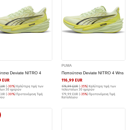
PUMA
τσια Deviate NITRO 4
Παπούτσια Deviate NITRO 4 Wns
9 EUR
116,99 EUR
EUR
(
-30%
)
Καλύτερη τιμή των
179,99 EUR
(
-35%
)
Καλύτερη τιμή των
ίων 30 ημερών
τελευταίων 30 ημερών
EUR (
-30%
) Προτεινόμενη Τιμή
179,99 EUR (
-35%
) Προτεινόμενη Τιμή
γου
Καταλόγου