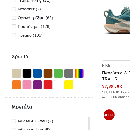
Trail & Hiking (21)
43 1/3 (14)
Μπάσκετ (2)
44 (41)
Ορεινό τρέξιμο (62)
44 1/2 (5)
Προπόνηση (178)
44 2/3 (17)
Τρέξιμο (195)
45 (9)
45 1/2 (1)
Χρώμα
45 1/3 (21)
NIKE
46 (35)
Παπούτσια W
46 2/3 (17)
TRAIL 5
47 (7)
97,99 EUR
47 1/2 (1)
139,99 EUR Προτει
42,00 EUR Διαφορ
47 1/3 (1)
Μοντέλο
L (1)
OFFER
M (1)
adidas 4D FWD (2)
adidas Adistar (5)