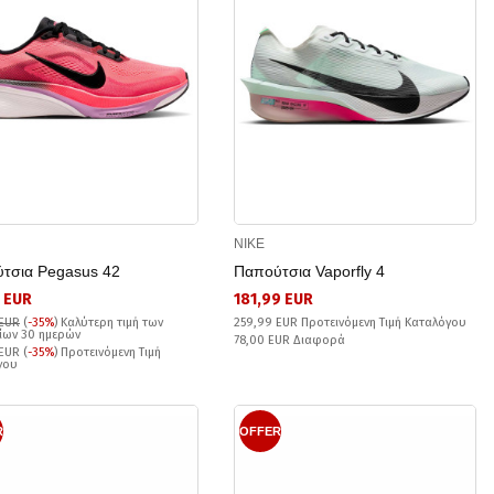
NIKE
τσια Pegasus 42
Παπούτσια Vaporfly 4
 EUR
181,99 EUR
 EUR
(
-35%
)
Καλύτερη τιμή των
259,99 EUR Προτεινόμενη Τιμή Καταλόγου
ίων 30 ημερών
78,00 EUR Διαφορά
EUR (
-35%
) Προτεινόμενη Τιμή
γου
R
OFFER