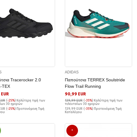
S
ADIDAS
τσια Tracerocker 2.0
Παπούτσια TERREX Soulstride
-TEX
Flow Trail Running
 EUR
90,99 EUR
EUR
(
-25%
)
Καλύτερη τιμή των
139,99 EUR
(
-35%
)
Καλύτερη τιμή των
ίων 30 ημερών
τελευταίων 30 ημερών
EUR (
-25%
) Προτεινόμενη Τιμή
139,99 EUR (
-35%
) Προτεινόμενη Τιμή
γου
Καταλόγου
*