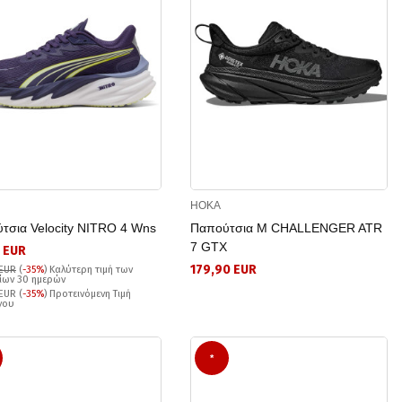
HOKA
τσια Velocity NITRO 4 Wns
Παπούτσια M CHALLENGER ATR
7 GTX
 EUR
179,90 EUR
 EUR
(
-35%
)
Καλύτερη τιμή των
ίων 30 ημερών
EUR (
-35%
) Προτεινόμενη Τιμή
γου
*