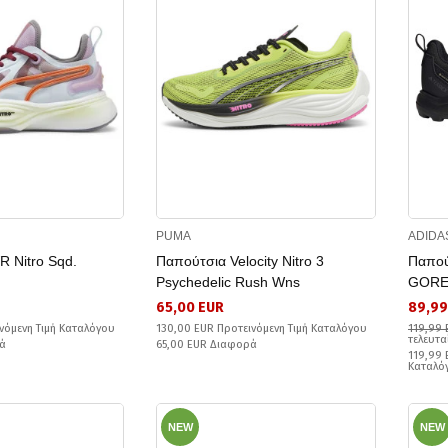
PUMA
ADIDA
 Nitro Sqd.
Παπούτσια Velocity Nitro 3
Παπού
Psychedelic Rush Wns
GORE
65,00 EUR
89,99
νόμενη Τιμή Καταλόγου
130,00 EUR Προτεινόμενη Τιμή Καταλόγου
119,99 
τελευτα
ά
65,00 EUR Διαφορά
119,99 
Καταλό
NEW
NEW