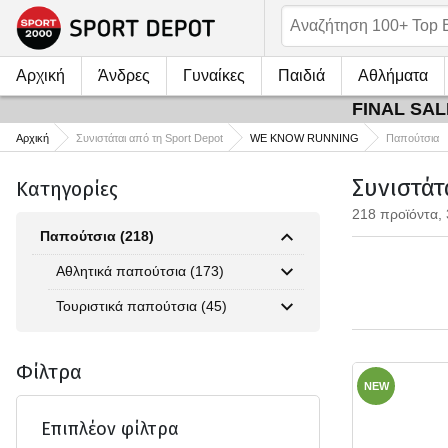
Αρχική
Άνδρες
Γυναίκες
Παιδιά
Αθλήματα
FINAL SALE
Αρχική
Συνιστάται από τη Sport Depot
WE KNOW RUNNING
Παπούτσια
Συνιστάτ
Κατηγορίες
218 προϊόντα, 
Παπούτσια (218)
Αθλητικά παπούτσια (173)
Τουριστικά παπούτσια (45)
Φίλτρα
NEW
Επιπλέον φίλτρα