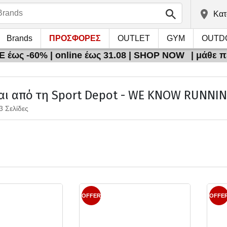
Kατ
Brands
ΠΡΟΣΦΟΡΕΣ
OUTLET
GYM
OUTD
 έως -60% | online έως 31.08 | SHOP NOW
| μάθε 
αι από τη Sport Depot - WE KNOW RUNNIN
3 Σελίδες
OFFER
OFFE