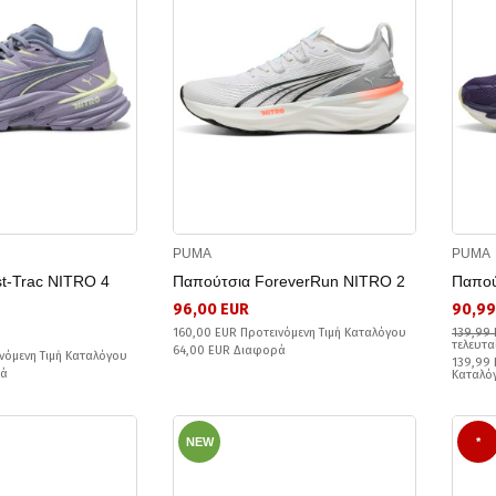
PUMA
PUMA
t-Trac NITRO 4
Παπούτσια ForeverRun NITRO 2
Παπού
96,00 EUR
90,99
160,00 EUR Προτεινόμενη Τιμή Καταλόγου
139,99
τελευτα
64,00 EUR Διαφορά
νόμενη Τιμή Καταλόγου
139,99 
ρά
Καταλό
NEW
*